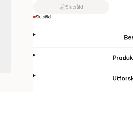
Slutsåld
Slutsåld
Be
Produk
Utfors