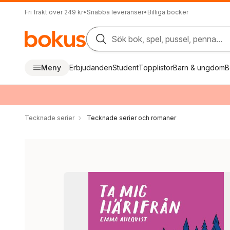
Fri frakt över 249 kr
•
Snabba leveranser
•
Billiga böcker
Sök bok, spel, pussel, penna...
Meny
Erbjudanden
Student
Topplistor
Barn & ungdom
B
Tecknade serier
Tecknade serier och romaner