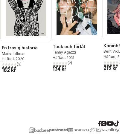
Kaninhålet
Tack och förlåt
En trasig historia
Berit Viklund
Fanny Agazzi
Marie Tillman
Häftad
, 2017
Häftad
, 2015
Häftad
, 2020
(
2
)
(
2
)
(
3
)
5,0
utav 5 stjärnor.
4,5
utav 5 stjärnor. Totalt antal röster:
al röster:
5,0
utav 5 stjärnor. Totalt antal röster:
215 kr
134 kr
182 kr