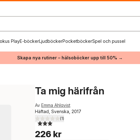
okus Play
E-böcker
Ljudböcker
Pocketböcker
Spel och pussel
Skapa nya rutiner – hälsoböcker upp till 50% →
Ta mig härifrån
Av
Emma Ahlqvist
Häftad, Svenska, 2017
(
1
)
3,0
utav 5 stjärnor. Totalt antal röster:
226 kr