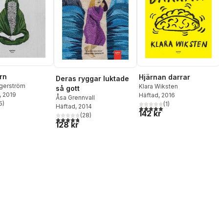
rn
Hjärnan darrar
Deras ryggar luktade
gerström
Klara Wiksten
så gott
, 2019
Häftad
, 2016
Åsa Grennvall
5
)
(
1
)
Häftad
, 2014
stjärnor. Totalt antal röster:
5,0
utav 5 stjärnor. Totalt ant
142 kr
(
28
)
4,8
utav 5 stjärnor. Totalt antal röster:
128 kr