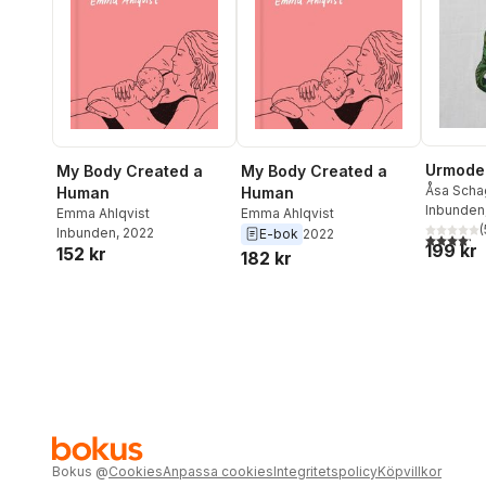
Urmode
My Body Created a
My Body Created a
Åsa Scha
Human
Human
Inbunden
Emma Ahlqvist
Emma Ahlqvist
(
Inbunden
, 2022
E-bok
2022
4,2
utav 5 
199 kr
152 kr
182 kr
Bokus
@
Cookies
Anpassa cookies
Integritetspolicy
Köpvillkor