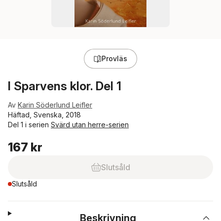
Provläs
I Sparvens klor. Del 1
Av
Karin Söderlund Leifler
Häftad, Svenska, 2018
Del 1 i serien
Svärd utan herre-serien
167 kr
Slutsåld
Slutsåld
Beskrivning