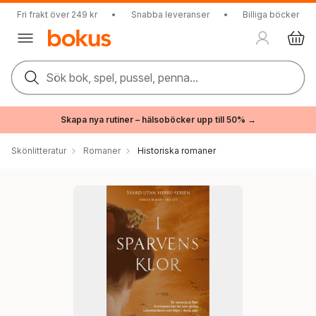
Fri frakt över 249 kr
•
Snabba leveranser
•
Billiga böcker
Sök bok, spel, pussel, penna...
Skapa nya rutiner – hälsoböcker upp till 50% →
Skönlitteratur
Romaner
Historiska romaner