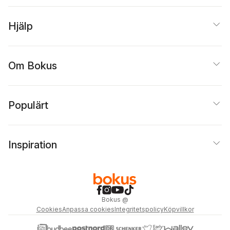
Tahar Lamri
,
Niko Erfani
,
Stephen K. Pettersson
Hjälp
Om Bokus
Populärt
Inspiration
Bokus
@
Cookies
Anpassa cookies
Integritetspolicy
Köpvillkor