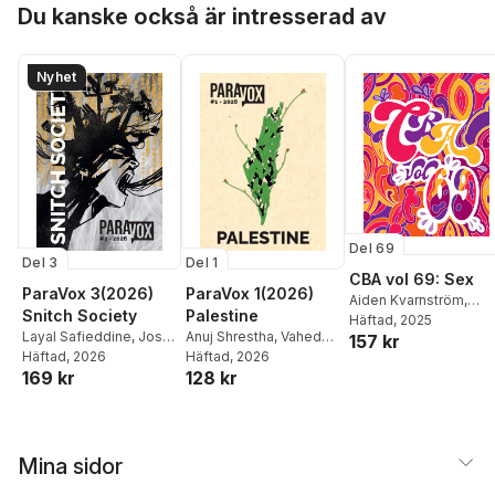
Mannocchi
,
Layal
Patricia Lorenzoni
,
Du kanske också är intresserad av
Safieddine
,
Eli Valley
,
Kinga Dukaj
,
Darren
Mattias Elftorp
,
Jorge
Cullen
,
Gianluca
Varas
,
Amr Abbas
,
Costantini
,
Allan Eido
Nyhet
Tahar Lamri
,
Niko Erfani
,
Stephen K. Pettersson
Del 69
Del 3
Del 1
CBA vol 69: Sex
ParaVox 3(2026)
ParaVox 1(2026)
Aiden Kvarnström
,
Snitch Society
Palestine
Rikard Stenius
Häftad
, 2025
,
Sandra
Layal Safieddine
,
Josef
Anuj Shrestha
,
Vahedeh
157 kr
“Sam” Mattsson-
Norén
Häftad
,
, 2026
Julia
Aida Ghardagian
Häftad
, 2026
,
Ana
Robertsdotter
,
Gordy
169 kr
128 kr
Nascimento
,
Mattias
Biscaia
,
Gianluca
Chaffey
,
Malin Biller
,
Elftorp
,
Shko Askari
,
Costantini
,
Francesca
Sindre Lo
,
Thea
,
Patricia Lorenzoni
,
Mannocchi
,
Layal
Predrag Stamenković
,
Kinga Dukaj
,
Darren
Safieddine
,
Eli Valley
,
Mattias Elftorp
,
Josef
Cullen
,
Gianluca
Mattias Elftorp
,
Jorge
Norén
,
Kye Cooks
Mina sidor
Costantini
,
Allan Eido
Varas
,
Amr Abbas
,