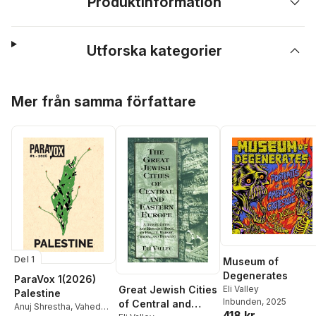
Produktinformation
Utforska kategorier
Hoppa över listan
Mer från samma författare
Del 1
Museum of
Degenerates
ParaVox 1(2026)
Great Jewish Cities
Eli Valley
Palestine
Inbunden
, 2025
of Central and
Anuj Shrestha
,
Vahedeh
418 kr