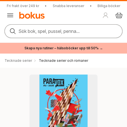
Fri frakt över 249 kr
•
Snabba leveranser
•
Billiga böcker
Sök bok, spel, pussel, penna...
Skapa nya rutiner – hälsoböcker upp till 50% →
Tecknade serier
Tecknade serier och romaner