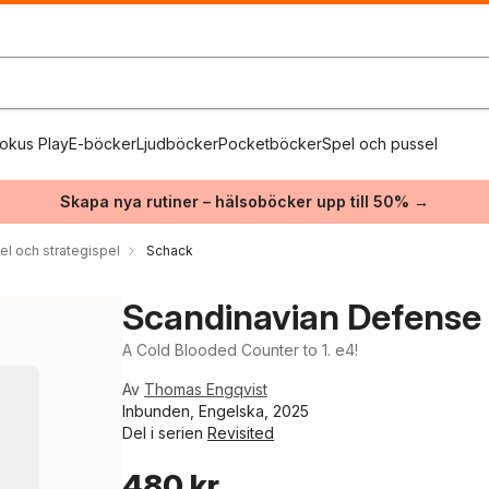
okus Play
E-böcker
Ljudböcker
Pocketböcker
Spel och pussel
Skapa nya rutiner – hälsoböcker upp till 50% →
el och strategispel
Schack
Scandinavian Defense 
A Cold Blooded Counter to 1. e4!
Av
Thomas Engqvist
Inbunden, Engelska, 2025
Del i serien
Revisited
480 kr