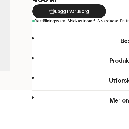
Lägg i varukorg
Beställningsvara.
Skickas
inom 5-8 vardagar
.
Fri f
Be
Produk
Utfors
Mer om