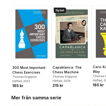
Nyhet
Caro-Ka
Capablanca: The
300 Most Important
Way
Chess Machine
Chess Exercises
Thomas E
Thomas Engqvist
Thomas Engqvist
Häftad
, 
Häftad
, 2026
Häftad
, 2022
185 kr
215 kr
185 kr
Hoppa över listan
Mer från samma serie