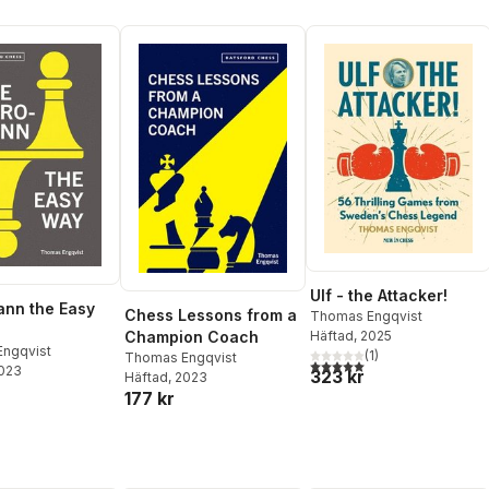
Ulf - the Attacker!
nn the Easy
Chess Lessons from a
Thomas Engqvist
Champion Coach
Häftad
, 2025
ngqvist
(
1
)
Thomas Engqvist
5,0
utav 5 stjärnor. Totalt ant
2023
323 kr
Häftad
, 2023
177 kr