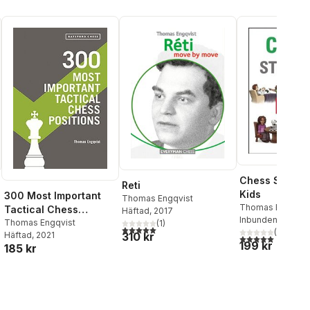
Chess Strateg
Reti
Kids
300 Most Important
Thomas Engqvist
Thomas Engqvis
Tactical Chess
Häftad
, 2017
Inbunden
, 2016
Positions
Thomas Engqvist
(
1
)
5,0
utav 5 stjärnor. Totalt antal röster:
al röster:
(
1
)
Häftad
, 2021
310 kr
5,0
utav 5 stjärnor.
199 kr
185 kr