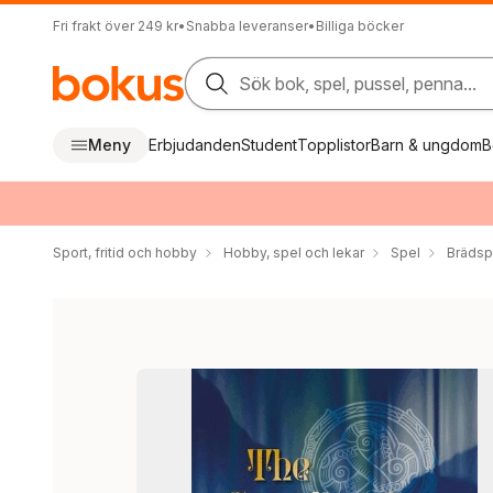
Fri frakt över 249 kr
•
Snabba leveranser
•
Billiga böcker
Sök bok, spel, pussel, penna...
Meny
Erbjudanden
Student
Topplistor
Barn & ungdom
B
Sport, fritid och hobby
Hobby, spel och lekar
Spel
Brädsp