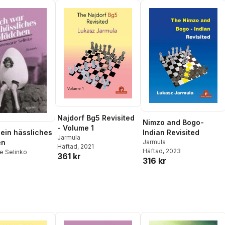
Najdorf Bg5 Revisited
Nimzo and Bogo-
- Volume 1
Indian Revisited
 ein hässliches
Jarmula
Jarmula
en
Häftad
, 2021
Häftad
, 2023
e Selinko
361 kr
316 kr