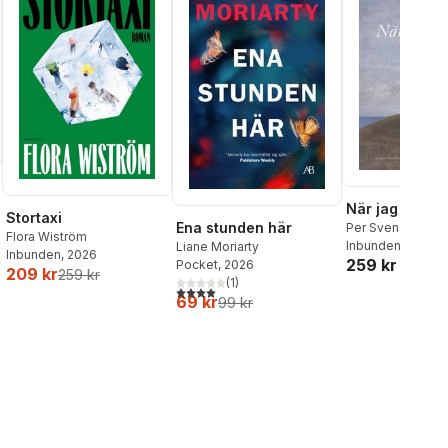
När jag dog
Stortaxi
Ena stunden här
Per Svensson
Flora Wiström
Inbunden
, 2026
Liane Moriarty
Inbunden
, 2026
259 kr
Pocket
, 2026
209 kr
259 kr
(
1
)
4,0
utav 5 stjärnor. Totalt antal röster:
69 kr
99 kr