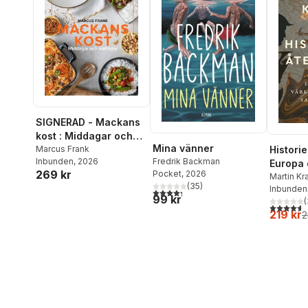
SIGNERAD - Mackans
kost : Middagar och
Mina vänner
matlådor
Marcus Frank
Histori
Inbunden
, 2026
Fredrik Backman
Europa
269 kr
Pocket
, 2026
världso
Martin Kr
(
35
)
Inbunden
samman
4,3
utav 5 stjärnor. Totalt antal röster:
99 kr
(
4,6
utav 5 
219 kr
2