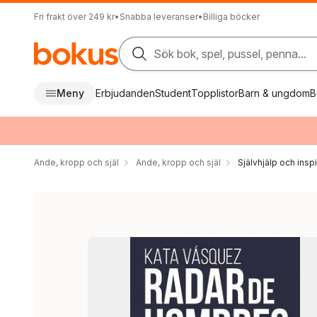
Fri frakt över 249 kr
•
Snabba leveranser
•
Billiga böcker
Sök bok, spel, pussel, penna...
Meny
Erbjudanden
Student
Topplistor
Barn & ungdom
B
Ande, kropp och själ
Ande, kropp och själ
Självhjälp och inspi