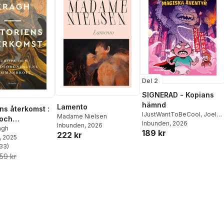
Del 2
SIGNERAD - Kopians
hämnd
Lamento
ens återkomst :
IJustWantToBeCool
,
Joel
Madame Nielsen
 och
Adolphson
Inbunden
, 2026
,
Emil Ejdemo
Inbunden
, 2026
rdningens
agh
189 kr
Beer
,
Victor Beer
222 kr
, 2025
brott
33
)
stjärnor. Totalt antal röster:
59 kr