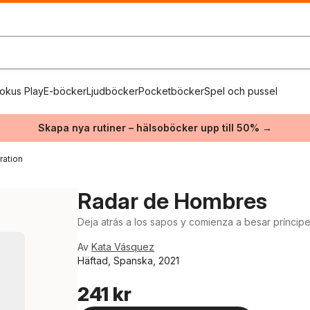
okus Play
E-böcker
Ljudböcker
Pocketböcker
Spel och pussel
Skapa nya rutiner – hälsoböcker upp till 50% →
ration
Radar de Hombres
Deja atrás a los sapos y comienza a besar príncip
Av
Kata Vásquez
Häftad, Spanska, 2021
241 kr