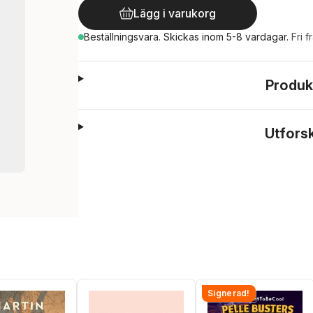
Lägg i varukorg
Beställningsvara.
Skickas
inom 5-8 vardagar
.
Fri f
Produk
Utfors
Signerad!