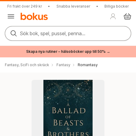
Fri frakt över 249 kr
•
Snabba leveranser
•
Billiga böcker
Sök bok, spel, pussel, penna...
Skapa nya rutiner – hälsoböcker upp till 50% →
Fantasy, SciFi och skräck
Fantasy
Romantasy