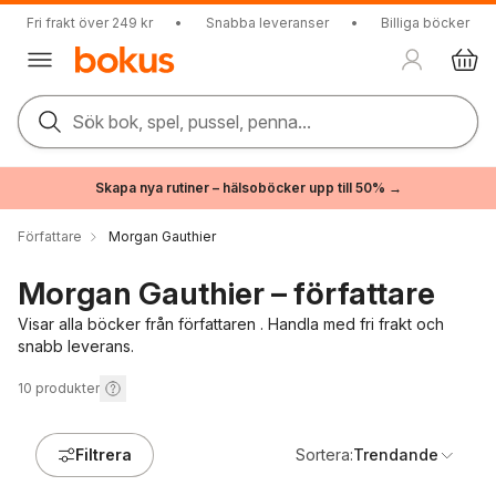
Fri frakt över 249 kr
•
Snabba leveranser
•
Billiga böcker
Sök bok, spel, pussel, penna...
Skapa nya rutiner – hälsoböcker upp till 50% →
Författare
Morgan Gauthier
Morgan Gauthier – författare
Visar alla böcker från författaren . Handla med fri frakt och
snabb leverans.
10
produkter
Filtrera
Sortera:
Trendande