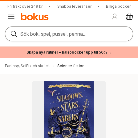
Fri frakt över 249 kr
•
Snabba leveranser
•
Billiga böcker
Sök bok, spel, pussel, penna...
Skapa nya rutiner – hälsoböcker upp till 50% →
Fantasy, SciFi och skräck
Science fiction