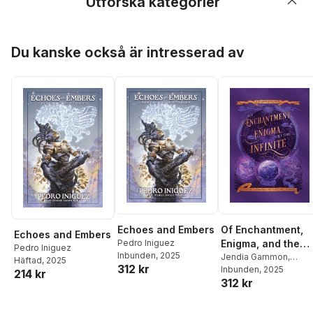
Utforska kategorier
Hoppa över listan
Du kanske också är intresserad av
Echoes and Embers
Of Enchantment,
Echoes and Embers
Pedro Iniguez
Enigma, and the
Pedro Iniguez
Inbunden
, 2025
Infinite
Jendia Gammon
,
Häftad
, 2025
312 kr
Gareth L Powell
Inbunden
, 2025
,
214 kr
312 kr
Scarlett R Algee