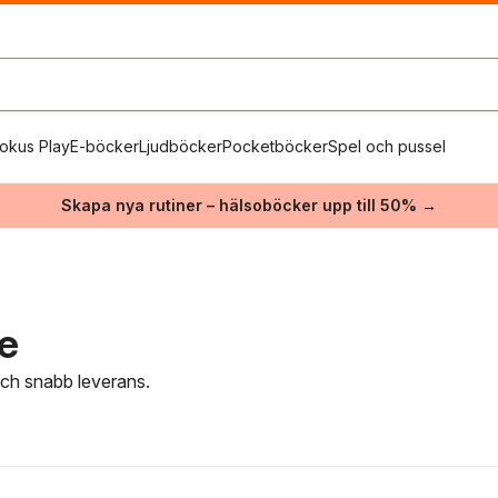
okus Play
E-böcker
Ljudböcker
Pocketböcker
Spel och pussel
Skapa nya rutiner – hälsoböcker upp till 50% →
re
 och snabb leverans.