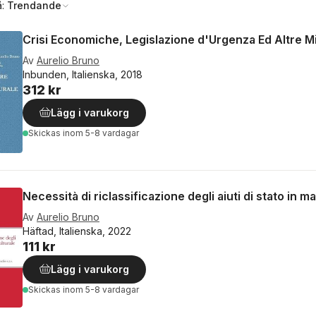
å:
Trendande
Crisi Economiche, Legislazione d'Urgenza Ed Altre M
Av
Aurelio Bruno
Inbunden, Italienska, 2018
312 kr
Lägg i varukorg
Skickas
inom 5-8 vardagar
Necessità di riclassificazione degli aiuti di stato in m
Av
Aurelio Bruno
Häftad, Italienska, 2022
111 kr
Lägg i varukorg
Skickas
inom 5-8 vardagar