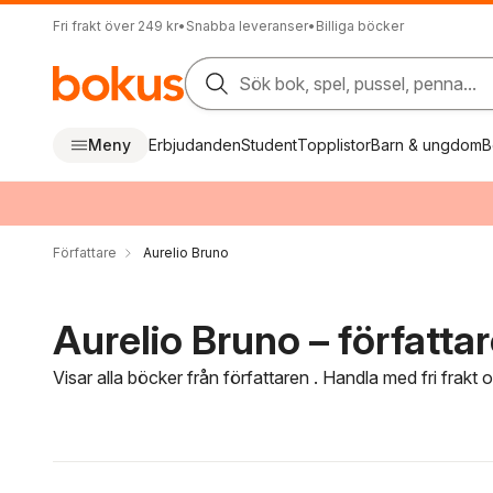
Fri frakt över 249 kr
•
Snabba leveranser
•
Billiga böcker
Sök bok, spel, pussel, penna...
Meny
Erbjudanden
Student
Topplistor
Barn & ungdom
B
Författare
Aurelio Bruno
Aurelio Bruno – författa
Visar alla böcker från författaren . Handla med fri frakt
Hoppa över filtreringsmeny