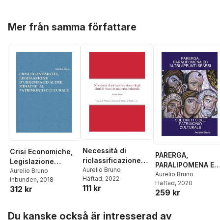
Hoppa över listan
Mer från samma författare
Necessità di
Crisi Economiche,
PARERGA,
riclassificazione
Legislazione
PARALIPOMENA ED
degli aiuti di stato
Aurelio Bruno
d'Urgenza Ed Altre
Aurelio Bruno
ALTRI APPUNTI
Aurelio Bruno
Häftad
, 2022
in materia culturale
Inbunden
, 2018
Minacce Al
Häftad
, 2020
SPARSI SUL
111 kr
312 kr
Patrimonio
259 kr
DIRITTO DEL
Culturale
PATRIMONIO
Hoppa över listan
CULTURALE
Du kanske också är intresserad av