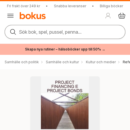
Fri frakt över 249 kr
•
Snabba leveranser
•
Billiga böcker
Sök bok, spel, pussel, penna...
Skapa nya rutiner – hälsoböcker upp till 50% →
Samhälle och politik
Samhälle och kultur
Kultur och medier
Ref