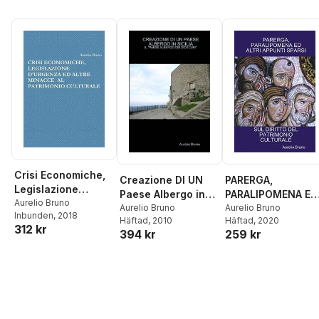
Crisi Economiche,
Creazione DI UN
PARERGA,
Legislazione
Paese Albergo in
PARALIPOMENA ED
d'Urgenza Ed Altre
Aurelio Bruno
Sicilia
Aurelio Bruno
ALTRI APPUNTI
Aurelio Bruno
Inbunden
, 2018
Minacce Al
Häftad
, 2010
Häftad
, 2020
SPARSI SUL
312 kr
Patrimonio
394 kr
259 kr
DIRITTO DEL
Culturale
PATRIMONIO
CULTURALE