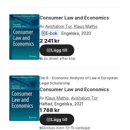
Consumer Law and Economics
Av
Avishalom Tor
,
Klaus Mathis
E-bok
Engelska
, 
2020
2 241 kr
Lägg till
Läs direkt efter köp
Del 9 - Economic Analysis of Law in European
Legal Scholarship
Consumer Law and Economics
Av
Klaus Mathis
,
Avishalom Tor
Häftad, Engelska, 2021
1 768 kr
Lägg till
Skickas
inom 10-15 vardagar