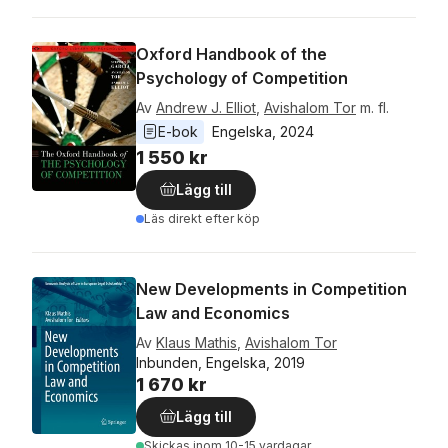
Oxford Handbook of the
Psychology of Competition
Av
Andrew J. Elliot
,
Avishalom Tor
m. fl.
E-bok
Engelska
, 
2024
1 550 kr
Lägg till
Läs direkt efter köp
New Developments in Competition
Law and Economics
Av
Klaus Mathis
,
Avishalom Tor
Inbunden, Engelska, 2019
1 670 kr
Lägg till
Skickas
inom 10-15 vardagar