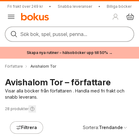
Fri frakt över 249 kr
•
Snabba leveranser
•
Billiga böcker
Sök bok, spel, pussel, penna...
Skapa nya rutiner – hälsoböcker upp till 50% →
Författare
Avishalom Tor
Avishalom Tor – författare
Visar alla böcker från författaren . Handla med fri frakt och
snabb leverans.
28
produkter
Filtrera
Sortera:
Trendande