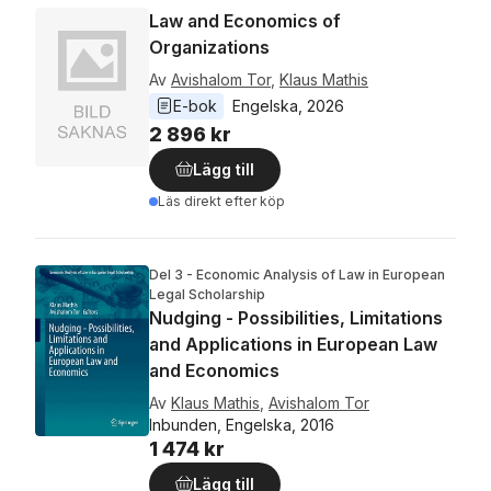
Law and Economics of
Organizations
Av
Avishalom Tor
,
Klaus Mathis
E-bok
Engelska
, 
2026
2 896 kr
Lägg till
Läs direkt efter köp
Del 3 - Economic Analysis of Law in European
Legal Scholarship
Nudging - Possibilities, Limitations
and Applications in European Law
and Economics
Av
Klaus Mathis
,
Avishalom Tor
Inbunden, Engelska, 2016
1 474 kr
Lägg till