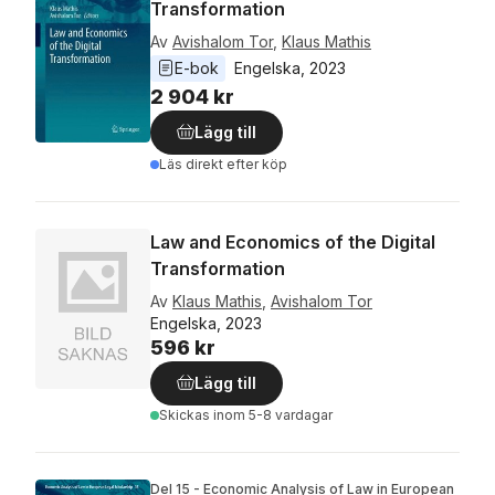
Transformation
Av
Avishalom Tor
,
Klaus Mathis
E-bok
Engelska
, 
2023
2 904 kr
Lägg till
Läs direkt efter köp
Law and Economics of the Digital
Transformation
Av
Klaus Mathis
,
Avishalom Tor
Engelska, 2023
596 kr
Lägg till
Skickas
inom 5-8 vardagar
Del 15 - Economic Analysis of Law in European