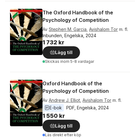
The Oxford Handbook of the
Psychology of Competition
Av
Stephen M. Garcia
,
Avishalom Tor
m. fl.
Inbunden, Engelska, 2024
1 732 kr
Lägg till
Skickas
inom 5-8 vardagar
Oxford Handbook of the
Psychology of Competition
Av
Andrew J. Elliot
,
Avishalom Tor
m. fl.
E-bok
PDF
, 
Engelska
, 
2024
1 550 kr
Lägg till
Läs direkt efter köp