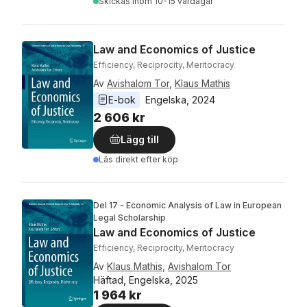
Skickas
inom 10-15 vardagar
Law and Economics of Justice
Efficiency, Reciprocity, Meritocracy
Av
Avishalom Tor
,
Klaus Mathis
E-bok
Engelska
, 
2024
2 606 kr
Lägg till
Läs direkt efter köp
Del 17 - Economic Analysis of Law in European
Legal Scholarship
Law and Economics of Justice
Efficiency, Reciprocity, Meritocracy
Av
Klaus Mathis
,
Avishalom Tor
Häftad, Engelska, 2025
1 964 kr