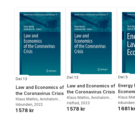
Del 5
Del 13
Del 13
Energy
Law and Economics of
Law and Economics of
Econom
the Coronavirus Crisis
the Coronavirus Crisis
Klaus Mat
Klaus Mathis
,
Avishalom
Klaus Mathis
,
Avishalom
Huber
Inbunden
Tor
Häftad
, 2023
Tor
Inbunden
, 2022
1 681 k
1 578 kr
1 578 kr