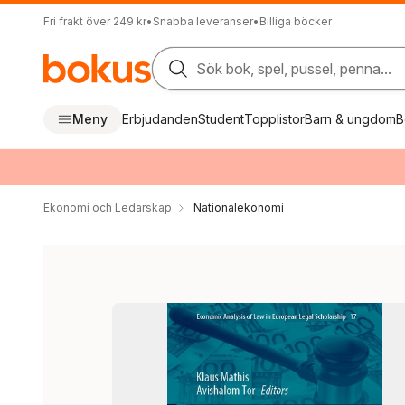
Fri frakt över 249 kr
•
Snabba leveranser
•
Billiga böcker
Sök bok, spel, pussel, penna...
Meny
Erbjudanden
Student
Topplistor
Barn & ungdom
B
Ekonomi och Ledarskap
Nationalekonomi