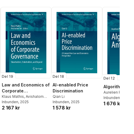
Del 19
Del 18
Del 12
Law and Economics of
AI-enabled Price
Algorithmic An
Corporate
Discrimination
Aurelien Portues
Governance
Klaus Mathis
,
Avishalom
Qian Li
Inbunden
, 2022
Tor
Inbunden
, 2025
Inbunden
, 2025
1 676 kr
2 167 kr
1 578 kr