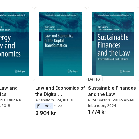
Del 16
 Law and
Sustainable Finances
Law and Economics of
ics
and the Law
the Digital
his
,
Bruce R.
Rute Saraiva
,
Paulo Alves
Transformation
Avishalom Tor
,
Klaus
, 2018
Pardal
Inbunden
, 2024
Mathis
E-bok
2023
r
1 774 kr
2 904 kr