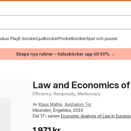
okus Play
E-böcker
Ljudböcker
Pocketböcker
Spel och pussel
Skapa nya rutiner – hälsoböcker upp till 50% →
Law and Economics of 
Efficiency, Reciprocity, Meritocracy
Av
Klaus Mathis
,
Avishalom Tor
Inbunden, Engelska, 2024
Del 17 i serien
Economic Analysis of Law in Europe
1 971 kr