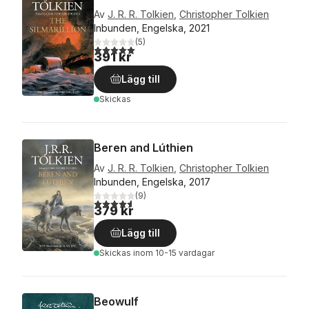
Av
J. R. R. Tolkien
,
Christopher Tolkien
Inbunden, Engelska, 2021
(
5
)
5,0
utav 5 stjärnor. Totalt antal röster:
391 kr
Lägg till
Skickas
Beren and Lúthien
Av
J. R. R. Tolkien
,
Christopher Tolkien
Inbunden, Engelska, 2017
(
9
)
4,6
utav 5 stjärnor. Totalt antal röster:
379 kr
Lägg till
Skickas
inom 10-15 vardagar
Beowulf