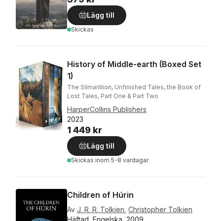
Lägg till
Skickas
History of Middle-earth (Boxed Set
1)
The Silmarillion, Unfinished Tales, the Book of
Lost Tales, Part One & Part Two
HarperCollins Publishers
2023
1 449 kr
Lägg till
Skickas
inom 5-8 vardagar
Children of Húrin
Av
J. R. R. Tolkien
,
Christopher Tolkien
Häftad, Engelska, 2009