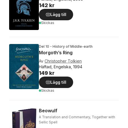
142 kr
Lägg till
Skickas
Del 10 - History of Middle-earth
Morgoth’s Ring
Av
Christopher Tolkien
Häftad, Engelska, 1994
149 kr
Lägg till
Skickas
Beowulf
A Translation and Commentary, Together with
Sellic Spell