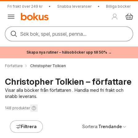
Fri frakt över 249 kr
•
Snabba leveranser
•
Billiga böcker
Sök bok, spel, pussel, penna...
Skapa nya rutiner – hälsoböcker upp till 50% →
Författare
Christopher Tolkien
Christopher Tolkien – författare
Visar alla böcker från författaren . Handla med fri frakt och
snabb leverans.
148
produkter
Filtrera
Sortera:
Trendande