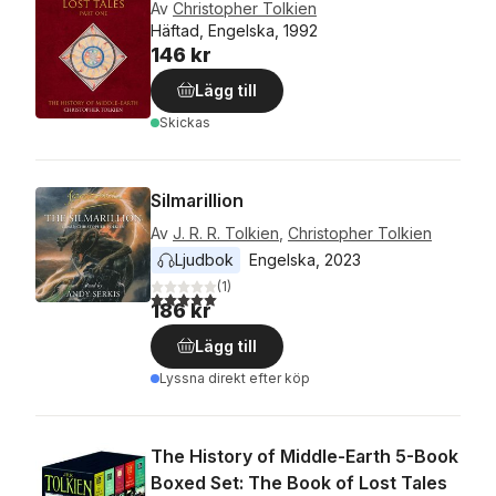
Av
Christopher Tolkien
Häftad, Engelska, 1992
146 kr
Lägg till
Skickas
Silmarillion
Av
J. R. R. Tolkien
,
Christopher Tolkien
Ljudbok
Engelska
, 
2023
(
1
)
5,0
utav 5 stjärnor. Totalt antal röster:
186 kr
Lägg till
Lyssna direkt efter köp
The History of Middle-Earth 5-Book
Boxed Set: The Book of Lost Tales