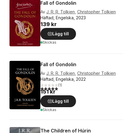
Fall of Gondolin
Av
J. R. R. Tolkien
,
Christopher Tolkien
Häftad, Engelska, 2023
139 kr
Lägg till
Skickas
Fall of Gondolin
Av
J. R. R. Tolkien
,
Christopher Tolkien
Häftad, Engelska, 2022
(
1
)
5,0
utav 5 stjärnor. Totalt antal röster:
151 kr
Lägg till
Skickas
The Children of Húrin