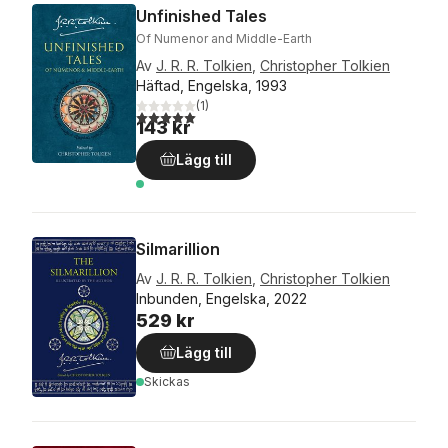
Unfinished Tales
Of Numenor and Middle-Earth
Av
J. R. R. Tolkien
,
Christopher Tolkien
Häftad, Engelska, 1993
(
1
)
5,0
utav 5 stjärnor. Totalt antal röster:
143 kr
Lägg till
Silmarillion
Av
J. R. R. Tolkien
,
Christopher Tolkien
Inbunden, Engelska, 2022
529 kr
Lägg till
Skickas