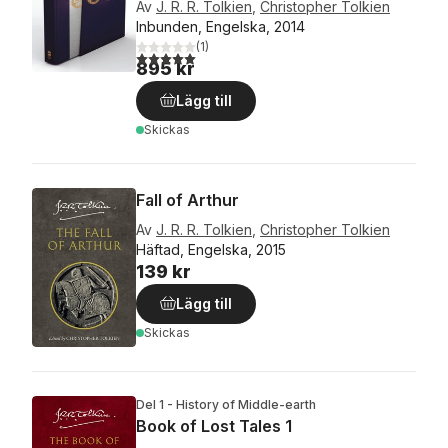
Av
J. R. R. Tolkien
,
Christopher Tolkien
Inbunden, Engelska, 2014
(
1
)
5,0
utav 5 stjärnor. Totalt antal röster:
895 kr
Lägg till
Skickas
Fall of Arthur
Av
J. R. R. Tolkien
,
Christopher Tolkien
Häftad, Engelska, 2015
139 kr
Lägg till
Skickas
Del 1 - History of Middle-earth
Book of Lost Tales 1