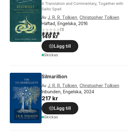
A Translation and Commentary, Together with
Sellic Spell
Av
J. R. R. Tolkien
,
Christopher Tolkien
Häftad, Engelska, 2016
(
1
)
5,0
utav 5 stjärnor. Totalt antal röster:
149 kr
Lägg till
Skickas
Silmarillion
Av
J. R. R. Tolkien
,
Christopher Tolkien
Inbunden, Engelska, 2024
217 kr
Lägg till
Skickas