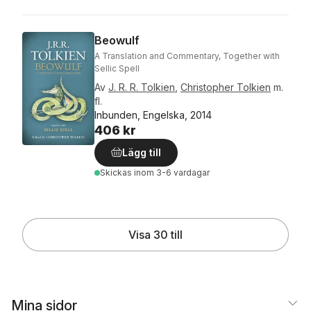
Beowulf
A Translation and Commentary, Together with
Sellic Spell
Av
J. R. R. Tolkien
,
Christopher Tolkien
m.
fl.
Inbunden, Engelska, 2014
406 kr
Lägg till
Skickas
inom 3-6 vardagar
Visa 30 till
Mina sidor