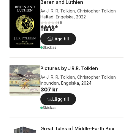
Beren and Lúthien
Av
J. R. R. Tolkien
,
Christopher Tolkien
Häftad, Engelska, 2022
(
1
)
5,0
utav 5 stjärnor. Totalt antal röster:
118 kr
Lägg till
Skickas
Pictures by J.R.R. Tolkien
Av
J. R. R. Tolkien
,
Christopher Tolkien
Inbunden, Engelska, 2024
307 kr
Lägg till
Skickas
Great Tales of Middle-Earth Box