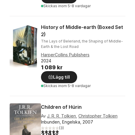
Skickas
inom 5-8 vardagar
History of Middle-earth (Boxed Set
2)
The Lays of Beleriand, the Shaping of Middle-
Earth & the Lost Road
HarperCollins Publishers
2024
1 089 kr
Lägg till
Skickas
inom 5-8 vardagar
Children of Húrin
Av
J. R. R. Tolkien
,
Christopher Tolkien
Inbunden, Engelska, 2007
(
3
)
5,0
utav 5 stjärnor. Totalt antal röster:
379 kr