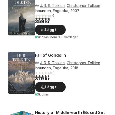
Av
J. R. R. Tolkien
,
Christopher Tolkien
Inbunden, Engelska, 2007
(
2
)
5,0
utav 5 stjärnor. Totalt antal röster:
359 kr
Lägg till
Skickas
inom 3-6 vardagar
Fall of Gondolin
Av
J. R. R. Tolkien
,
Christopher Tolkien
Inbunden, Engelska, 2018
(
8
)
4,5
utav 5 stjärnor. Totalt antal röster:
379 kr
Lägg till
Skickas
History of Middle-earth (Boxed Set