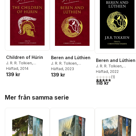
Children of Húrin
Beren and Lúthien
Beren and Lúthien
J. R. R. Tolkien
,
J. R. R. Tolkien
,
J. R. R. Tolkien
,
Christopher Tolkien
Häftad
, 2014
Christopher Tolkien
Häftad
, 2023
Christopher Tolkien
Häftad
, 2022
139 kr
139 kr
(
1
)
5,0
utav 5 stjärnor. Tota
118 kr
Hoppa över listan
Mer från samma serie