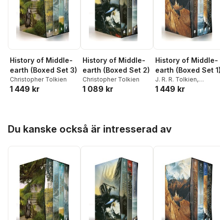
History of Middle-
History of Middle-
History of Middle-
earth (Boxed Set 3)
earth (Boxed Set 2)
earth (Boxed Set 1
Christopher Tolkien
Christopher Tolkien
J. R. R. Tolkien
,
1 449 kr
1 089 kr
1 449 kr
Christopher Tolkien
Hoppa över listan
Du kanske också är intresserad av