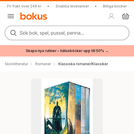
Fri frakt över 249 kr
•
Snabba leveranser
•
Billiga böcker
Sök bok, spel, pussel, penna...
Skapa nya rutiner – hälsoböcker upp till 50% →
Skönlitteratur
Romaner
Klassiska romaner/Klassiker