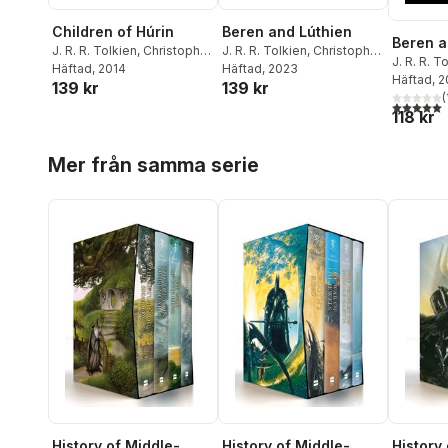
Children of Húrin
Beren and Lúthien
Beren a
J. R. R. Tolkien
,
Christopher
J. R. R. Tolkien
,
Christopher
J. R. R. T
Tolkien
Häftad
, 2014
Tolkien
Häftad
, 2023
Tolkien
Häftad
, 
139 kr
139 kr
(
5,0
utav 5 
118 kr
Hoppa över listan
Mer från samma serie
History of Middle-
History of Middle-
History