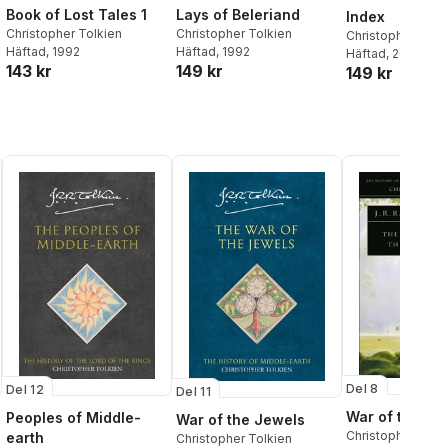
Book of Lost Tales 1
Lays of Beleriand
Index
Christopher Tolkien
Christopher Tolkien
Christopher Tolk
Häftad
, 1992
Häftad
, 1992
Häftad
, 2002
143 kr
149 kr
149 kr
Del 8
Del 12
Del 11
War of the Rin
Peoples of Middle-
War of the Jewels
Christopher Tolk
earth
Christopher Tolkien