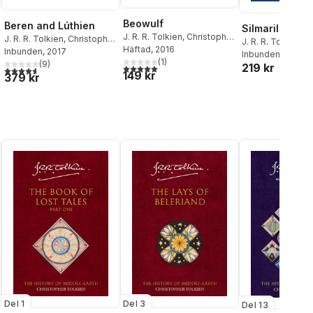
Beowulf
Beren and Lúthien
Silmarillion
J. R. R. Tolkien
,
Christopher
J. R. R. Tolkien
,
Christopher
J. R. R. Tolkien
,
C
Tolkien
Häftad
, 2016
Tolkien
Inbunden
, 2017
Tolkien
Inbunden
, 2024
(
1
)
(
9
)
219 kr
al röster:
5,0
utav 5 stjärnor. Totalt antal röster:
4,6
utav 5 stjärnor. Totalt antal röster:
149 kr
379 kr
Del 1
Del 3
Del 13