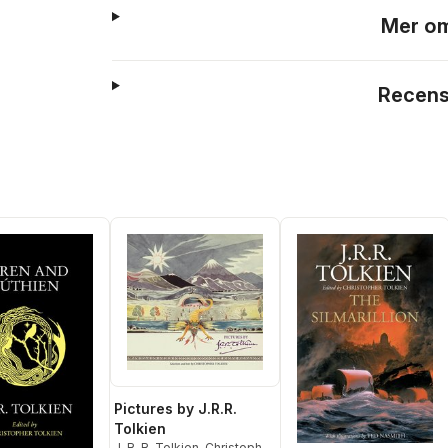
Mer om
Recens
Pictures by J.R.R.
Tolkien
J. R. R. Tolkien
,
Christopher