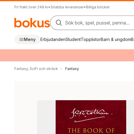
Fri frakt över 249 kr
•
Snabba leveranser
•
Billiga böcker
Sök bok, spel, pussel, penna...
Meny
Erbjudanden
Student
Topplistor
Barn & ungdom
B
Fantasy, SciFi och skräck
Fantasy