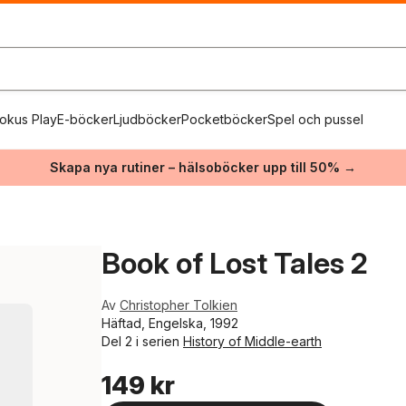
okus Play
E-böcker
Ljudböcker
Pocketböcker
Spel och pussel
Skapa nya rutiner – hälsoböcker upp till 50% →
Book of Lost Tales 2
Av
Christopher Tolkien
Häftad, Engelska, 1992
Del 2 i serien
History of Middle-earth
149 kr