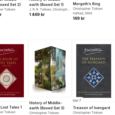
Morgoth’s Ring
Boxed Set 2)
earth (Boxed Set 1)
Christopher Tolkien
er Tolkien
J. R. R. Tolkien
,
Christopher
Häftad
, 1994
r
1 449 kr
Tolkien
149 kr
Del 7
History of Middle-
 Lost Tales 1
Treason of Isengard
earth (Boxed Set 3)
er Tolkien
Christopher Tolkien
Christopher Tolkien