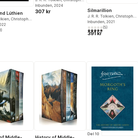
Tolkien
Inbunden
, 2024
Silmarillion
307 kr
nd Lúthien
J. R. R. Tolkien
,
Christopher
olkien
,
Christopher
Tolkien
Inbunden
, 2021
2022
(
5
)
5,0
utav 5 stjärnor. Totalt ant
1
)
stjärnor. Totalt antal röster:
391 kr
Del 10
 of Middle-
History of Middle-