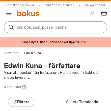
Fri frakt över 249 kr
•
Snabba leveranser
•
Billiga böcker
Sök bok, spel, pussel, penna...
Skapa nya rutiner – hälsoböcker upp till 50% →
Författare
Edwin Kuna
Edwin Kuna – författare
Visar alla böcker från författaren . Handla med fri frakt och
snabb leverans.
3
produkter
Filtrera
Sortera:
Trendande