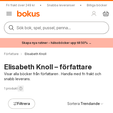
Fri frakt över 249 kr
•
Snabba leveranser
•
Billiga böcker
Sök bok, spel, pussel, penna...
Skapa nya rutiner – hälsoböcker upp till 50% →
Författare
Elisabeth Knoll
Elisabeth Knoll – författare
Visar alla böcker från författaren . Handla med fri frakt och
snabb leverans.
1
produkt
Filtrera
Sortera:
Trendande