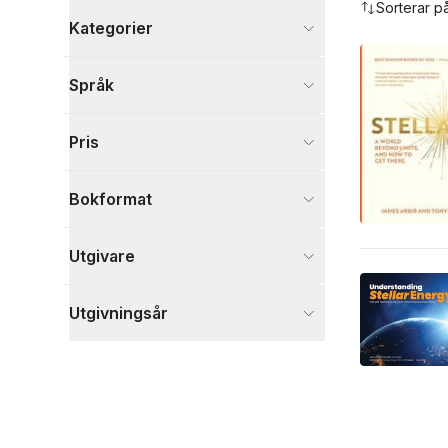
Sorterar p
Kategorier
Böcker
Språk
Naturvetenskap och teknik
2
Ekonomi och Ledarskap
1
Pris
Historia och arkeologi
1
Visa fler
Bokformat
Visa fler
Utgivare
Utgivningsår