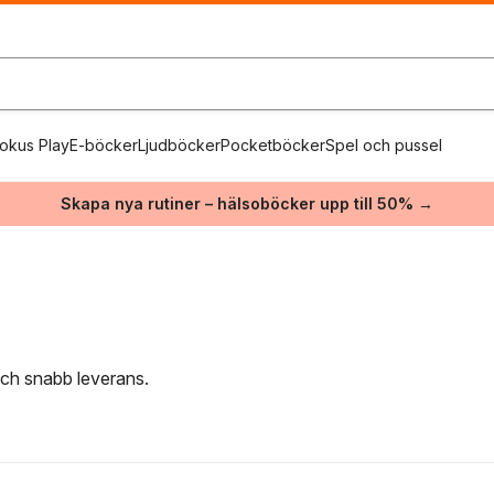
okus Play
E-böcker
Ljudböcker
Pocketböcker
Spel och pussel
Skapa nya rutiner – hälsoböcker upp till 50% →
 och snabb leverans.