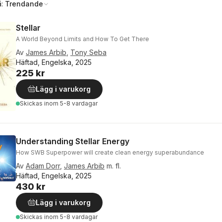
å:
Trendande
Stellar
A World Beyond Limits and How To Get There
Av
James Arbib
,
Tony Seba
Häftad, Engelska, 2025
225 kr
Lägg i varukorg
Skickas
inom 5-8 vardagar
Understanding Stellar Energy
How SWB Superpower will create clean energy superabundance
Av
Adam Dorr
,
James Arbib
m. fl.
Häftad, Engelska, 2025
430 kr
Lägg i varukorg
Skickas
inom 5-8 vardagar