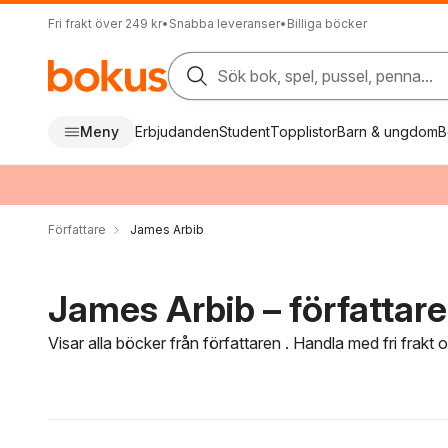
Fri frakt över 249 kr
•
Snabba leveranser
•
Billiga böcker
Sök bok, spel, pussel, penna...
Meny
Erbjudanden
Student
Topplistor
Barn & ungdom
B
Författare
James Arbib
James Arbib – författare
Visar alla böcker från författaren . Handla med fri frakt
Hoppa över filtreringsmeny