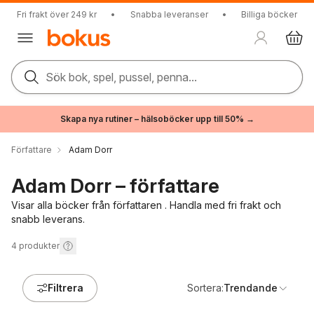
Fri frakt över 249 kr
•
Snabba leveranser
•
Billiga böcker
Sök bok, spel, pussel, penna...
Skapa nya rutiner – hälsoböcker upp till 50% →
Författare
Adam Dorr
Adam Dorr – författare
Visar alla böcker från författaren . Handla med fri frakt och
snabb leverans.
4
produkter
Filtrera
Sortera:
Trendande