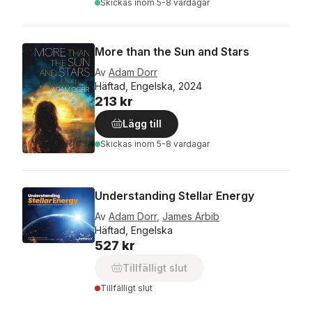
Skickas
inom 5-8 vardagar
More than the Sun and Stars
Av
Adam Dorr
Häftad, Engelska, 2024
213 kr
Lägg till
Skickas
inom 5-8 vardagar
Understanding Stellar Energy
Av
Adam Dorr
,
James Arbib
Häftad, Engelska
527 kr
Tillfälligt slut
Tillfälligt slut