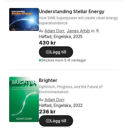
Understanding Stellar Energy
How SWB Superpower will create clean energy
superabundance
Av
Adam Dorr
,
James Arbib
m. fl.
Häftad, Engelska, 2025
430 kr
Lägg till
Skickas
inom 5-8 vardagar
Brighter
Optimism, Progress, and the Future of
Environmentalism
Av
Adam Dorr
Häftad, Engelska, 2022
236 kr
Lägg till