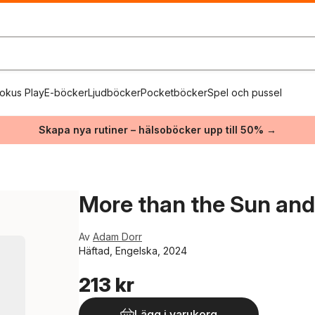
okus Play
E-böcker
Ljudböcker
Pocketböcker
Spel och pussel
Skapa nya rutiner – hälsoböcker upp till 50% →
More than the Sun and
Av
Adam Dorr
Häftad, Engelska, 2024
213 kr
Lägg i varukorg