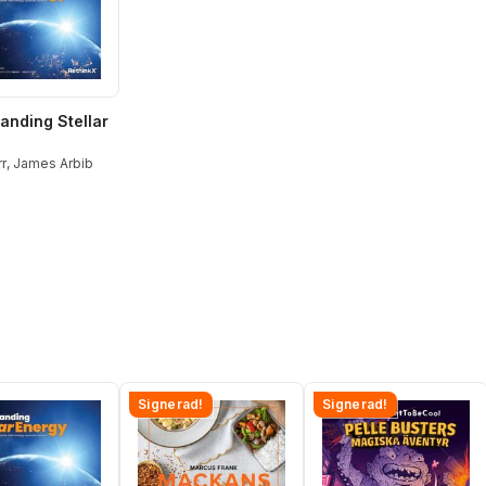
anding Stellar
r
,
James Arbib
Signerad!
Signerad!