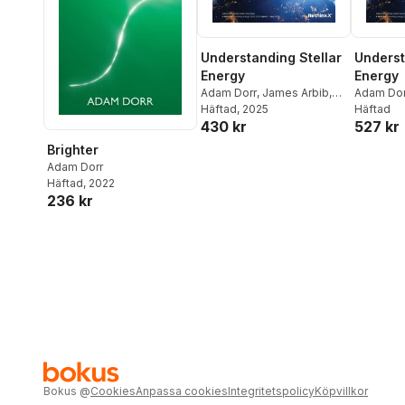
Understanding Stellar
Underst
Energy
Energy
Adam Dorr
,
James Arbib
,
Adam Dor
Tony Seba
Häftad
, 2025
Häftad
430 kr
527 kr
Brighter
Adam Dorr
Häftad
, 2022
236 kr
Bokus
@
Cookies
Anpassa cookies
Integritetspolicy
Köpvillkor