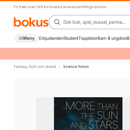
Fri frakt över 249 kr
•
Snabba leveranser
•
Billiga böcker
Sök bok, spel, pussel, penna...
Meny
Erbjudanden
Student
Topplistor
Barn & ungdom
B
Fantasy, SciFi och skräck
Science fiction