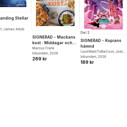
anding Stellar
r
,
James Arbib
Del 2
SIGNERAD - Mackans
SIGNERAD - Kopians
kost : Middagar och
hämnd
matlådor
Marcus Frank
IJustWantToBeCool
,
Joel
Inbunden
, 2026
Adolphson
Inbunden
, 2026
,
Emil Ejdemo
269 kr
189 kr
Beer
,
Victor Beer