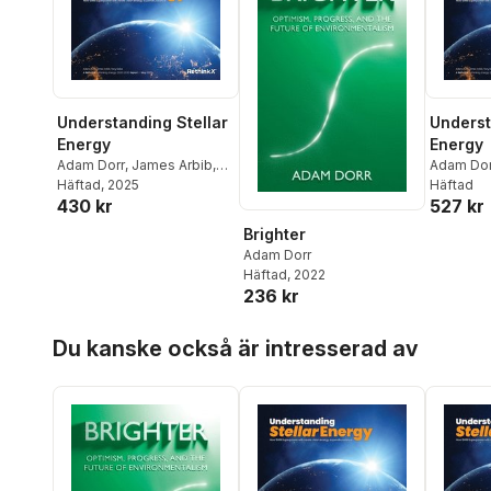
Understanding Stellar
Underst
Energy
Energy
Adam Dorr
,
James Arbib
,
Adam Dor
Tony Seba
Häftad
, 2025
Häftad
430 kr
527 kr
Brighter
Adam Dorr
Häftad
, 2022
236 kr
Hoppa över listan
Du kanske också är intresserad av