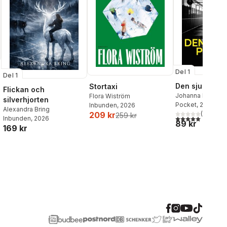
Del 1
Del 1
Den sjunde po
Stortaxi
Flickan och
Johanna Bäckst
Flora Wiström
silverhjorten
Lerneby
Pocket
, 2026
Inbunden
, 2026
Alexandra Bring
(
1
)
209 kr
259 kr
5,0
utav 5 stjärnor.
Inbunden
, 2026
89 kr
169 kr