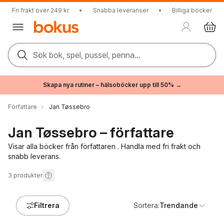
Fri frakt över 249 kr
•
Snabba leveranser
•
Billiga böcker
Sök bok, spel, pussel, penna...
Skapa nya rutiner – hälsoböcker upp till 50% →
Författare
Jan Tøssebro
Jan Tøssebro – författare
Visar alla böcker från författaren . Handla med fri frakt och
snabb leverans.
3
produkter
Filtrera
Sortera:
Trendande