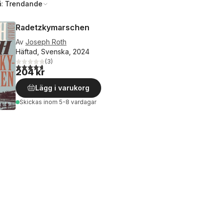
å:
Trendande
Radetzkymarschen
Av
Joseph Roth
Häftad, Svenska, 2024
(
3
)
4,7
utav 5 stjärnor. Totalt antal röster:
204 kr
Lägg i varukorg
Skickas
inom 5-8 vardagar