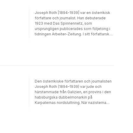
Joseph Roth [1894-1939] var en österrikisk
författare och journalist. Han debuterade
1923 med Das Spinnennetz, som
ursprungligen publicerades som följetong i
tidningen Arbeiter-Zeitung. I sitt författarskap
utforskade Roth den centraleuropeiska
judiska kulturen; ett tema som skulle växa sig
starkare när Roth tvingades i exil från den
tyska nationalsocialismen.
Radetzkymarschen – allmänt sedd som en av
Roths stora romaner – gavs ut 1933 och
tecknar det Österrike-Ungerska imperiets
sista årtionden.
Den österrikiske författaren och journalisten
Joseph Roth (1894–1939) var jude och
härstammade från Galizien, en provins i den
habsburgska dubbelmonarkin på
Karpaternas nordsluttning. När nazisterna
började tända bokbål gick han i exil och
levde i flera år som flykting i Paris, och där
skrev han detta verk. Denna lilla roman kan
betraktas som Joseph Roths testamente.
Han skrev den strax innan han dog, några