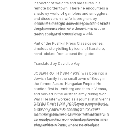
inspector of weights and measures in a
remote border town. There he encounters a
shadowy world of gamblers and smugglers -
and discovers his wife is pregnant by
In this late masterpiece, Joseph Roth depicts
another man. Right and wrong prove hard to
the slow corruption of a decent man at the
judge, as Eibenschütz is drawn into a
lawless edge of a crumbling world.
destructive affair of his own.
Part of the Pushkin Press Classics series:
timeless storytelling by icons of literature,
hand-picked from around the globe.
Translated by David Le Vay.
JOSEPH ROTH (1894-1939) was born into a
Jewish family in the small town of Brody in
the former Austro-Hungarian Empire. He
studied first in Lemberg and then in Vienna,
and served in the Austrian army during World
War I. He later worked as a journalist in Vienna
DAVID LE VAY (1915-2001) was a consultant
and Berlin, travelling widely, staying in hotels
surgeon in the NHS for over thirty years.
and living out of suitcases, while also
Combining his medical work with a literary
becoming a prolific writer of fiction. Roth left
career, he authored medical textbooks and
Germany when Hitler came to power in 1933
biographies of prominent historical
and settled in Paris, where he died just