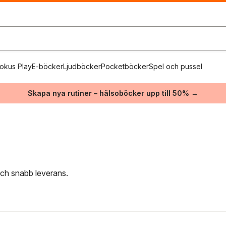
okus Play
E-böcker
Ljudböcker
Pocketböcker
Spel och pussel
Skapa nya rutiner – hälsoböcker upp till 50% →
 och snabb leverans.