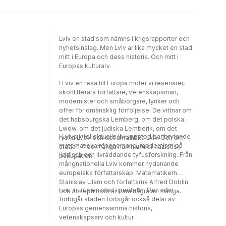
månader före Andra världskrigets utbrott.
Han var då 44 år och gravt alkoholiserad.
Joseph Roth toppade bestsellerlistorna på
trettiotalet med titlar som Job och
Lviv en stad som nämns i krigsrapporter och
Radetzkymarschen, sedan föll han i glömska.
nyhetsinslag. Men Lviv är lika mycket en stad
Nu har hans författarskap fått en
mitt i Europa och dess historia. Och mitt i
internationell renässans, hans namn nämns
Europas kulturarv.
tillsammans med Musils och Kafkas och han
räknas till den tyska prosans mästare. Hans
I Lviv en resa till Europa möter vi resenärer,
romaner översätts till många språk och hans
skönlitterära författare, vetenskapsmän,
anseende är ständigt tilltagande.
modernister och småborgare, lyriker och
Filmversionen av Legenden om den helige
offer för omänsklig förföljelse. De vittnar om
drinkaren vann Guldlejonet i Venedig 1988.
det habsburgska Lemberg, om det polska
Lwów, om det judiska Lemberik, om det
I Lvivs intellektuella liv uppstod banbrytande
ryska Lvov och det ukrainska Lviv. Och om
matematiska resonemang, modernism på
staden med många namn under nazistisk
jiddisch och livräddande tyfusforskning. Från
ockupation.
mångnationella Lviv kommer nydanande
europeiska författarskap. Matematikern
Stanislav Ulam och författarna Alfred Döblin
Lviv är inte en stad i periferin. Den som
och Joseph Roth är bara några av många.
förbigår staden förbigår också delar av
Europas gemensamma historia,
vetenskapsarv och kultur.