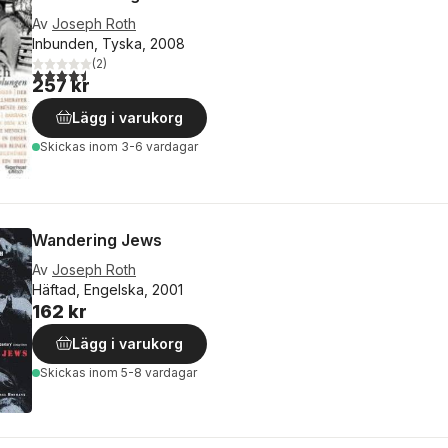
Av
Joseph Roth
Inbunden, Tyska, 2008
(
2
)
4,5
utav 5 stjärnor. Totalt antal röster:
257 kr
Lägg i varukorg
Skickas
inom 3-6 vardagar
Wandering Jews
Av
Joseph Roth
Häftad, Engelska, 2001
162 kr
Lägg i varukorg
Skickas
inom 5-8 vardagar