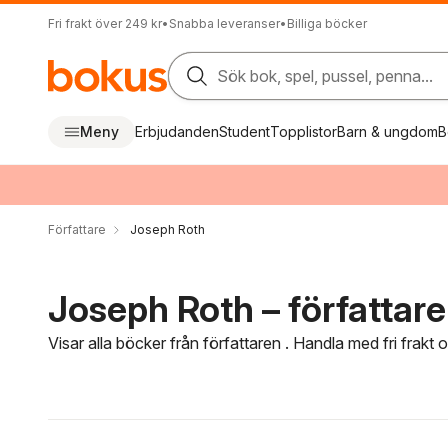
Fri frakt över 249 kr
•
Snabba leveranser
•
Billiga böcker
Sök bok, spel, pussel, penna...
Meny
Erbjudanden
Student
Topplistor
Barn & ungdom
B
Författare
Joseph Roth
Joseph Roth – författare
Visar alla böcker från författaren . Handla med fri frakt
Hoppa över filtreringsmeny