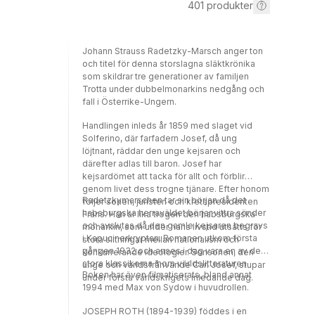
401
produkter
Johann Strauss Radetzky-Marsch anger ton
och titel för denna storslagna släktkrönika
som skildrar tre generationer av familjen
Trotta under dubbelmonarkins nedgång och
fall i Österrike-Ungern.
Handlingen inleds år 1859 med slaget vid
Solferino, där farfadern Josef, då ung
löjtnant, räddar den unge kejsaren och
därefter adlas till baron. Josef har
kejsardömet att tacka för allt och förblir
genom livet dess trogne tjänare. Efter honom
Radetzkymarschen tar sin början då det
följer sonen, juristen och kretspresidenten
habsburgska herraväldet börjar vittra sönder
Frans. Han är lika trogen den habsburgska
och avslutas då den gamle kejsaren begravs
monarkin, som under hans livstid utsätts för
i Kapucinerkryptan. Romanen utkom första
stora slitningar mellan nationalism och
gången 1932 och anses i dag vara en av de
konkurrerande ideologier. Sonsonen, den
stora klassikerna inom världslitteraturen.
unge och världsfrånvände Carl Josef, stupar
Boken har även filmatiserats, bland annat
under första världskrigets inledande dag.
1994 med Max von Sydow i huvudrollen.
JOSEPH ROTH (1894-1939) föddes i en