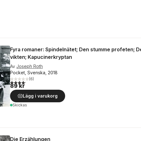
Fyra romaner: Spindelnätet; Den stumme profeten; D
vikten; Kapucinerkryptan
Av
Joseph Roth
Pocket, Svenska, 2018
(
6
)
4,2
utav 5 stjärnor. Totalt antal röster:
89 kr
Lägg i varukorg
Skickas
Die Erzählungen