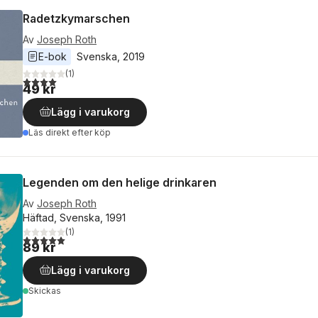
Radetzkymarschen
Av
Joseph Roth
E-bok
Svenska
, 
2019
(
1
)
4,0
utav 5 stjärnor. Totalt antal röster:
49 kr
Lägg i varukorg
Läs direkt efter köp
Legenden om den helige drinkaren
Av
Joseph Roth
Häftad, Svenska, 1991
(
1
)
5,0
utav 5 stjärnor. Totalt antal röster:
89 kr
Lägg i varukorg
Skickas