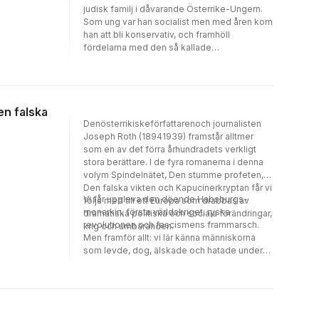
judisk familj i dåvarande Österrike-Ungern.
Som ung var han socialist men med åren kom
han att bli konservativ, och framhöll
fördelarna med den så kallade
dubbelmonarkin som han växt upp under.
Roth ansåg att statsbildningen genom sin
multietniska grund stod som garant för
utsatta folkgruppers rättigheter. Under
en falska
bokbålen i Tyskland på 1930-talet brändes
Denösterrikiskeförfattarenoch journalisten
många exemplar av hans verk och Roth avled
Joseph Roth (18941939) framstår alltmer
som politisk flykting i Paris.
som en av det förra århundradets verkligt
stora berättare. I de fyra romanerna i denna
volym Spindelnätet, Den stumme profeten,
Den falska vikten och Kapucinerkryptan får vi
Vi får uppleva den döende Habsburgs­
följa med till ett Europa som drabbas av
monarkin, första världs­kriget, ryska
dramatiska politiska och sociala förändringar,
revolutionen och fascismens frammarsch.
krig och umbäranden.
Men framför allt: vi lär känna människorna
som levde, dog, älskade och hatade under
denna tid och som tack vare Roths
mästerliga berättarkonst blir smärtsamt
närvarande.