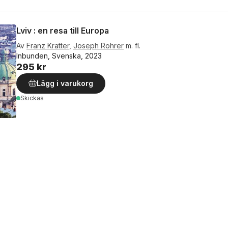
Lviv : en resa till Europa
Av
Franz Kratter
,
Joseph Rohrer
m. fl.
Inbunden, Svenska, 2023
295 kr
Lägg i varukorg
Skickas