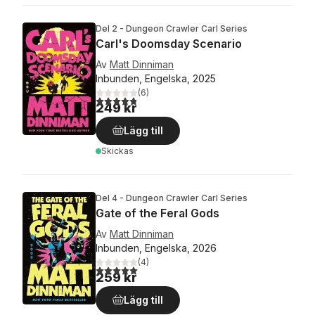
Del 2 - Dungeon Crawler Carl Series
Carl's Doomsday Scenario
Av
Matt Dinniman
Inbunden, Engelska, 2025
(
6
)
4,8
utav 5 stjärnor. Totalt antal röster:
249 kr
Lägg till
Skickas
Del 4 - Dungeon Crawler Carl Series
Gate of the Feral Gods
Av
Matt Dinniman
Inbunden, Engelska, 2026
(
4
)
5,0
utav 5 stjärnor. Totalt antal röster:
259 kr
Lägg till