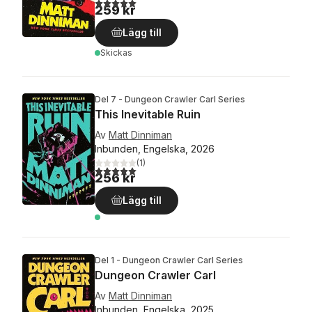
5,0
utav 5 stjärnor. Totalt antal röster:
259 kr
Lägg till
Skickas
Del 7 - Dungeon Crawler Carl Series
This Inevitable Ruin
Av
Matt Dinniman
Inbunden, Engelska, 2026
(
1
)
5,0
utav 5 stjärnor. Totalt antal röster:
256 kr
Lägg till
Del 1 - Dungeon Crawler Carl Series
Dungeon Crawler Carl
Av
Matt Dinniman
Inbunden, Engelska, 2025