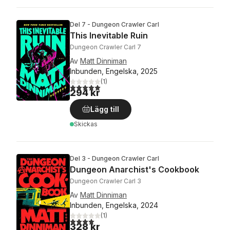
Del 7 - Dungeon Crawler Carl
This Inevitable Ruin
Dungeon Crawler Carl 7
Av
Matt Dinniman
Inbunden, Engelska, 2025
(
1
)
5,0
utav 5 stjärnor. Totalt antal röster:
294 kr
Lägg till
Skickas
Del 3 - Dungeon Crawler Carl
Dungeon Anarchist's Cookbook
Dungeon Crawler Carl 3
Av
Matt Dinniman
Inbunden, Engelska, 2024
(
1
)
4,0
utav 5 stjärnor. Totalt antal röster:
328 kr