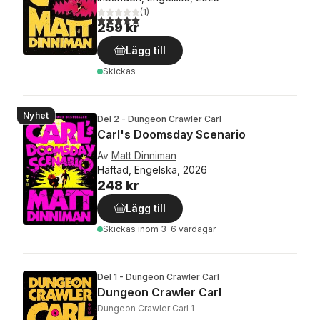
(
1
)
5,0
utav 5 stjärnor. Totalt antal röster:
259 kr
Lägg till
Skickas
Nyhet
Del 2 - Dungeon Crawler Carl
Carl's Doomsday Scenario
Av
Matt Dinniman
Häftad, Engelska, 2026
248 kr
Lägg till
Skickas
inom 3-6 vardagar
Del 1 - Dungeon Crawler Carl
Dungeon Crawler Carl
Dungeon Crawler Carl 1