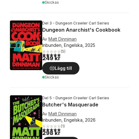
Skickas
Del 3 - Dungeon Crawler Carl Series
Dungeon Anarchist's Cookbook
Av
Matt Dinniman
Inbunden, Engelska, 2025
(
5
)
5,0
utav 5 stjärnor. Totalt antal röster:
249 kr
Lägg till
Skickas
Del 5 - Dungeon Crawler Carl Series
Butcher's Masquerade
Av
Matt Dinniman
Inbunden, Engelska, 2026
(
1
)
5,0
utav 5 stjärnor. Totalt antal röster:
298 kr