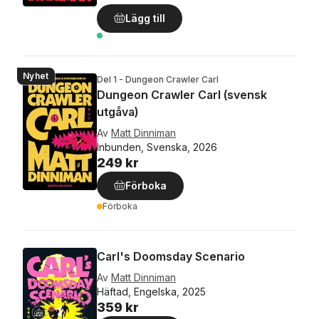
Lägg till
Nyhet
Del 1 - Dungeon Crawler Carl
Dungeon Crawler Carl (svensk
utgåva)
Av
Matt Dinniman
Inbunden, Svenska, 2026
249 kr
Förboka
Förboka
Carl's Doomsday Scenario
Av
Matt Dinniman
Häftad, Engelska, 2025
359 kr