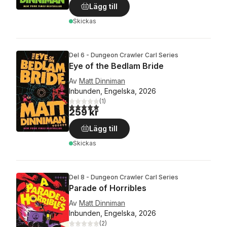
Lägg till
Skickas
Del 6 - Dungeon Crawler Carl Series
Eye of the Bedlam Bride
Av
Matt Dinniman
Inbunden, Engelska, 2026
(
1
)
5,0
utav 5 stjärnor. Totalt antal röster:
259 kr
Lägg till
Skickas
Del 8 - Dungeon Crawler Carl Series
Parade of Horribles
Av
Matt Dinniman
Inbunden, Engelska, 2026
(
2
)