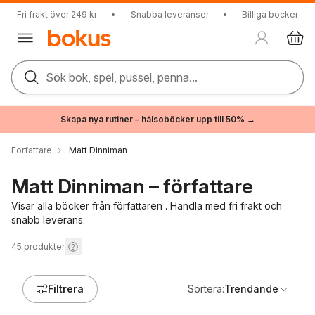
Fri frakt över 249 kr
•
Snabba leveranser
•
Billiga böcker
Sök bok, spel, pussel, penna...
Skapa nya rutiner – hälsoböcker upp till 50% →
Författare
Matt Dinniman
Matt Dinniman – författare
Visar alla böcker från författaren . Handla med fri frakt och
snabb leverans.
45
produkter
Filtrera
Sortera:
Trendande