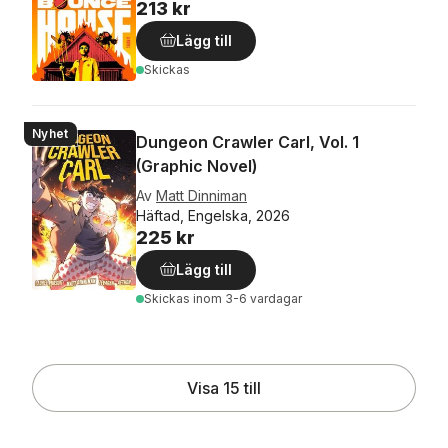
213 kr
Lägg till
Skickas
Nyhet
Dungeon Crawler Carl, Vol. 1
(Graphic Novel)
Av
Matt Dinniman
Häftad, Engelska, 2026
225 kr
Lägg till
Skickas
inom 3-6 vardagar
Visa 15 till