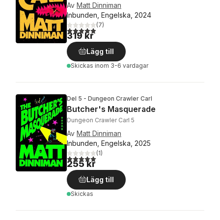
Av
Matt Dinniman
Inbunden, Engelska, 2024
(
7
)
4,9
utav 5 stjärnor. Totalt antal röster:
319 kr
Lägg till
Skickas
inom 3-6 vardagar
Del 5 - Dungeon Crawler Carl
Butcher's Masquerade
Dungeon Crawler Carl 5
Av
Matt Dinniman
Inbunden, Engelska, 2025
(
1
)
5,0
utav 5 stjärnor. Totalt antal röster:
255 kr
Lägg till
Skickas