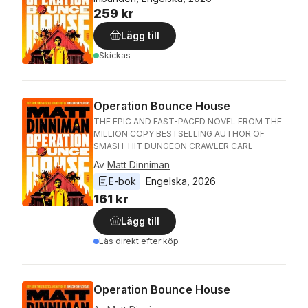
259 kr
Lägg till
Skickas
Operation Bounce House
THE EPIC AND FAST-PACED NOVEL FROM THE
MILLION COPY BESTSELLING AUTHOR OF
SMASH-HIT DUNGEON CRAWLER CARL
Av
Matt Dinniman
E-bok
Engelska
, 
2026
161 kr
Lägg till
Läs direkt efter köp
Operation Bounce House