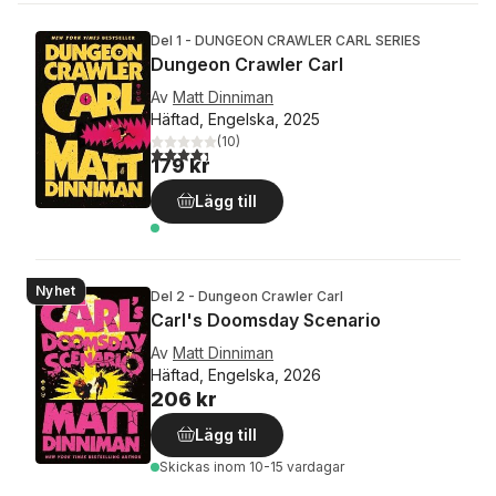
Del 1 - DUNGEON CRAWLER CARL SERIES
Dungeon Crawler Carl
Av
Matt Dinniman
Häftad, Engelska, 2025
(
10
)
4,3
utav 5 stjärnor. Totalt antal röster:
179 kr
Lägg till
Nyhet
Del 2 - Dungeon Crawler Carl
Carl's Doomsday Scenario
Av
Matt Dinniman
Häftad, Engelska, 2026
206 kr
Lägg till
Skickas
inom 10-15 vardagar