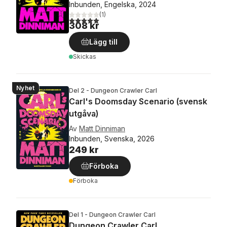
Inbunden, Engelska, 2024
(
1
)
5,0
utav 5 stjärnor. Totalt antal röster:
308 kr
Lägg till
Skickas
Nyhet
Del 2 - Dungeon Crawler Carl
Carl's Doomsday Scenario (svensk
utgåva)
Av
Matt Dinniman
Inbunden, Svenska, 2026
249 kr
Förboka
Förboka
Del 1 - Dungeon Crawler Carl
Dungeon Crawler Carl