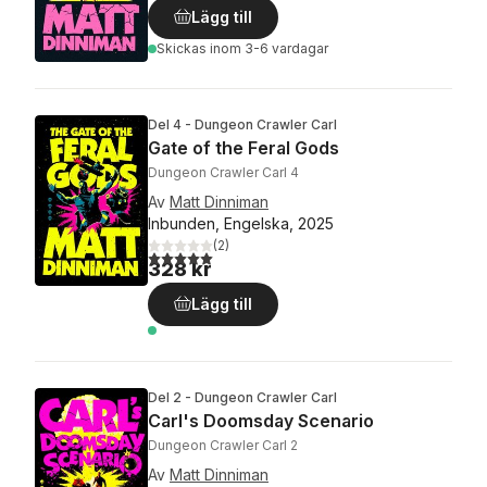
Lägg till
Skickas
inom 3-6 vardagar
Del 4 - Dungeon Crawler Carl
Gate of the Feral Gods
Dungeon Crawler Carl 4
Av
Matt Dinniman
Inbunden, Engelska, 2025
(
2
)
5,0
utav 5 stjärnor. Totalt antal röster:
328 kr
Lägg till
Del 2 - Dungeon Crawler Carl
Carl's Doomsday Scenario
Dungeon Crawler Carl 2
Av
Matt Dinniman