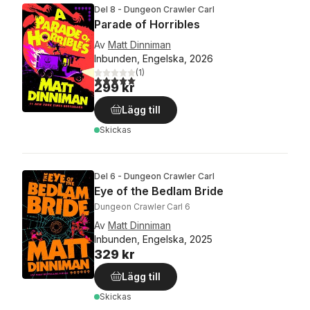
Del 8 - Dungeon Crawler Carl
Parade of Horribles
Av
Matt Dinniman
Inbunden, Engelska, 2026
(
1
)
5,0
utav 5 stjärnor. Totalt antal röster:
299 kr
Lägg till
Skickas
Del 6 - Dungeon Crawler Carl
Eye of the Bedlam Bride
Dungeon Crawler Carl 6
Av
Matt Dinniman
Inbunden, Engelska, 2025
329 kr
Lägg till
Skickas