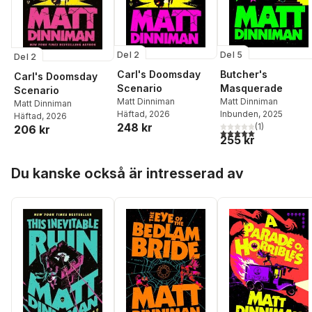
Del 2
Del 5
Del 2
Carl's Doomsday
Butcher's
Carl's Doomsday
Scenario
Masquerade
Scenario
Matt Dinniman
Matt Dinniman
Matt Dinniman
Häftad
, 2026
Inbunden
, 2025
Häftad
, 2026
248 kr
(
1
)
206 kr
5,0
utav 5 stjärnor. Tota
255 kr
Hoppa över listan
Du kanske också är intresserad av