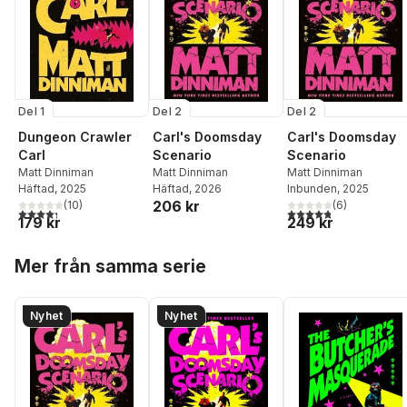
Del 1
Del 2
Del 2
Dungeon Crawler
Carl's Doomsday
Carl's Doomsday
Carl
Scenario
Scenario
Matt Dinniman
Matt Dinniman
Matt Dinniman
Häftad
, 2025
Häftad
, 2026
Inbunden
, 2025
206 kr
(
10
)
(
6
)
4,3
utav 5 stjärnor. Totalt antal röster:
4,8
utav 5 stjärnor. Tota
179 kr
249 kr
Hoppa över listan
Mer från samma serie
Nyhet
Nyhet