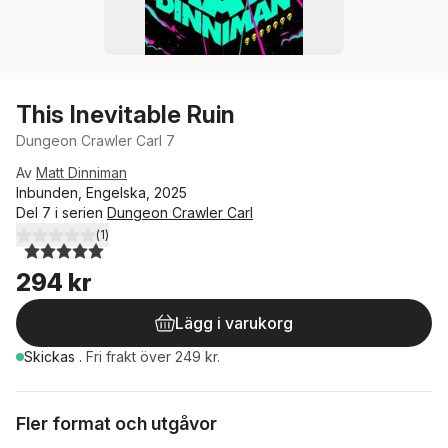
This Inevitable Ruin
Dungeon Crawler Carl 7
Av
Matt Dinniman
Inbunden, Engelska, 2025
Del 7 i serien
Dungeon Crawler Carl
(
1
)
5,0
utav 5 stjärnor. Totalt antal röster:
294 kr
Lägg i varukorg
Skickas
.
Fri frakt över 249 kr.
Fler format och utgåvor