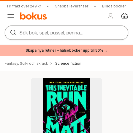
Fri frakt över 249 kr
•
Snabba leveranser
•
Billiga böcker
Sök bok, spel, pussel, penna...
Skapa nya rutiner – hälsoböcker upp till 50% →
Fantasy, SciFi och skräck
Science fiction