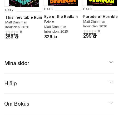
Del 6
Del 8
Del 7
Eye of the Bedlam
Parade of Horrible
This Inevitable Ruin
Bride
Matt Dinniman
Matt Dinniman
Inbunden
, 2026
Matt Dinniman
Inbunden
, 2026
(
1
)
Inbunden
, 2025
(
1
)
5,0
utav 5 stjärnor. Tota
5,0
utav 5 stjärnor. Totalt antal röster:
299 kr
329 kr
256 kr
Mina sidor
Hjälp
Om Bokus