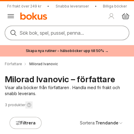
Fri frakt över 249 kr
•
Snabba leveranser
•
Billiga böcker
Sök bok, spel, pussel, penna...
Skapa nya rutiner – hälsoböcker upp till 50% →
Författare
Milorad Ivanovic
Milorad Ivanovic – författare
Visar alla böcker från författaren . Handla med fri frakt och
snabb leverans.
3
produkter
Filtrera
Sortera:
Trendande