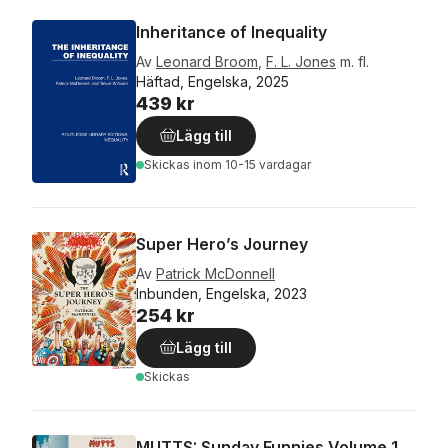
Inheritance of Inequality
Av
Leonard Broom
,
F. L. Jones
m. fl.
Häftad, Engelska, 2025
439 kr
Lägg till
Skickas
inom 10-15 vardagar
Super Hero’s Journey
Av
Patrick McDonnell
Inbunden, Engelska, 2023
254 kr
Lägg till
Skickas
MUTTS: Sunday Funnies Volume 1