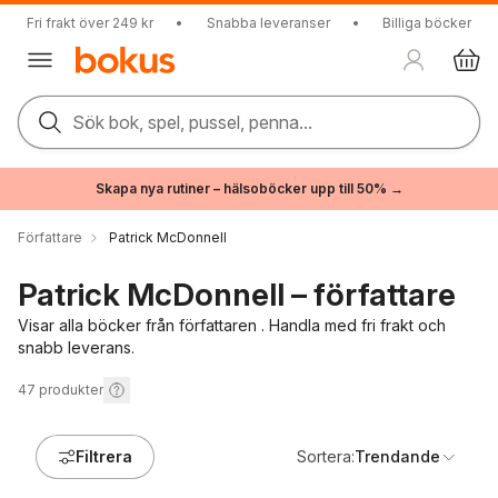
Fri frakt över 249 kr
•
Snabba leveranser
•
Billiga böcker
Sök bok, spel, pussel, penna...
Skapa nya rutiner – hälsoböcker upp till 50% →
Författare
Patrick McDonnell
Patrick McDonnell – författare
Visar alla böcker från författaren . Handla med fri frakt och
snabb leverans.
47
produkter
Filtrera
Sortera:
Trendande