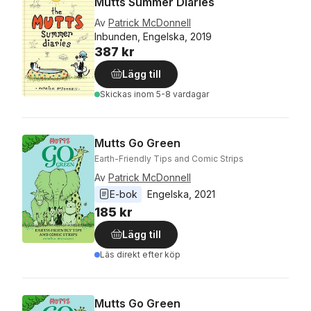
Mutts Summer Diaries
Av
Patrick McDonnell
Inbunden, Engelska, 2019
387 kr
Lägg till
Skickas
inom 5-8 vardagar
Mutts Go Green
Earth-Friendly Tips and Comic Strips
Av
Patrick McDonnell
E-bok
Engelska
, 
2021
185 kr
Lägg till
Läs direkt efter köp
Mutts Go Green