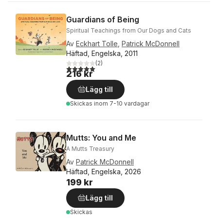
Guardians of Being
Spiritual Teachings from Our Dogs and Cats
Av
Eckhart Tolle
,
Patrick McDonnell
Häftad, Engelska, 2011
(
2
)
5,0
utav 5 stjärnor. Totalt antal röster:
216 kr
Lägg till
Skickas
inom 7-10 vardagar
Mutts: You and Me
A Mutts Treasury
Av
Patrick McDonnell
Häftad, Engelska, 2026
199 kr
Lägg till
Skickas