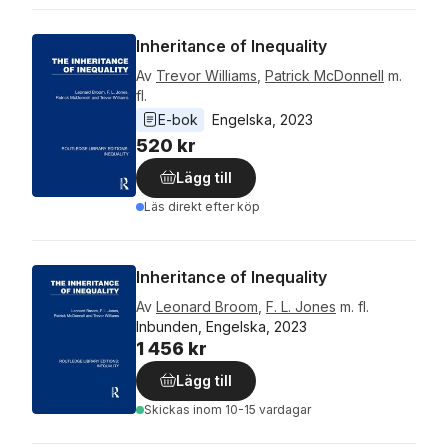
Inheritance of Inequality
Av
Trevor Williams
,
Patrick McDonnell
m.
fl.
E-bok
Engelska
, 
2023
520 kr
Lägg till
Läs direkt efter köp
Inheritance of Inequality
Av
Leonard Broom
,
F. L. Jones
m. fl.
Inbunden, Engelska, 2023
1 456 kr
Lägg till
Skickas
inom 10-15 vardagar