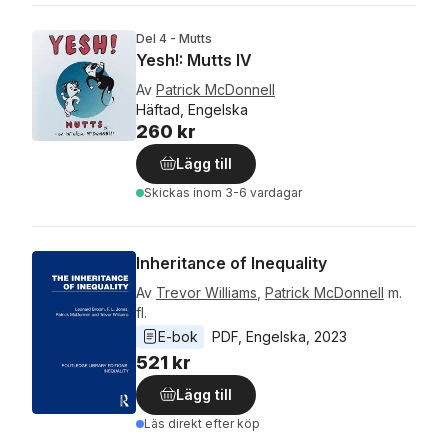
Del 4 - Mutts
Yesh!: Mutts IV
Av
Patrick McDonnell
Häftad, Engelska
260 kr
Lägg till
Skickas
inom 3-6 vardagar
Inheritance of Inequality
Av
Trevor Williams
,
Patrick McDonnell
m.
fl.
E-bok
PDF
, 
Engelska
, 
2023
521 kr
Lägg till
Läs direkt efter köp