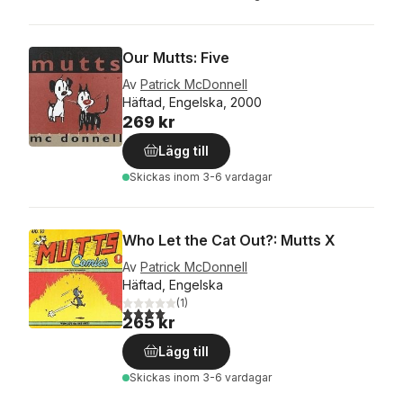
Our Mutts: Five
Av
Patrick McDonnell
Häftad, Engelska, 2000
269 kr
Lägg till
Skickas
inom 3-6 vardagar
Who Let the Cat Out?: Mutts X
Av
Patrick McDonnell
Häftad, Engelska
(
1
)
4,0
utav 5 stjärnor. Totalt antal röster:
265 kr
Lägg till
Skickas
inom 3-6 vardagar