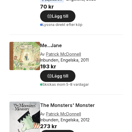
70 kr
Lägg till
Lyssna direkt efter köp
Me...Jane
Av
Patrick McDonnell
Inbunden, Engelska, 2011
193 kr
Lägg till
Skickas
inom 5-8 vardagar
The Monsters' Monster
Av
Patrick McDonnell
Inbunden, Engelska, 2012
273 kr