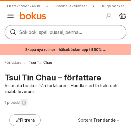
Fri frakt över 249 kr
•
Snabba leveranser
•
Billiga böcker
Sök bok, spel, pussel, penna...
Skapa nya rutiner – hälsoböcker upp till 50% →
Författare
Tsui Tin Chau
Tsui Tin Chau – författare
Visar alla böcker från författaren . Handla med fri frakt och
snabb leverans.
1
produkt
Filtrera
Sortera:
Trendande