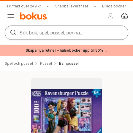
Fri frakt över 249 kr
•
Snabba leveranser
•
Billiga böcker
Sök bok, spel, pussel, penna...
Skapa nya rutiner – hälsoböcker upp till 50% →
Spel och pussel
Pussel
Barnpussel