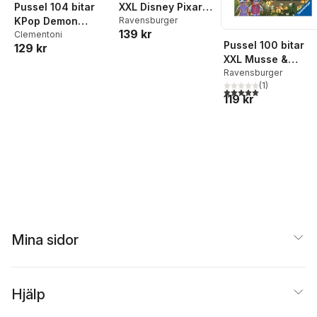
Pussel 104 bitar
XXL Disney Pixar
KPop Demon
Multicharacter
Ravensburger
139 kr
Hunters Super
Clementoni
Pussel 100 bitar
129 kr
Color
XXL Musse &
Helium: Magiska
Ravensburger
(
1
)
Svampolystina
5,0
utav 5 stjärnor. Tota
119 kr
Mina sidor
Hjälp