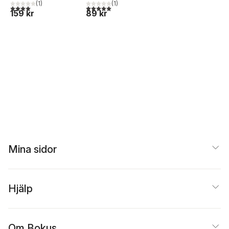
(
1
)
(
1
)
4,0
utav 5 stjärnor. Totalt antal röster:
5,0
utav 5 stjärnor. Totalt antal röster:
159 kr
89 kr
Mina sidor
Hjälp
Om Bokus