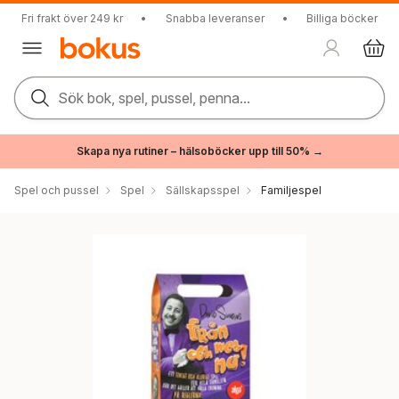
Fri frakt över 249 kr
•
Snabba leveranser
•
Billiga böcker
Sök bok, spel, pussel, penna...
Skapa nya rutiner – hälsoböcker upp till 50% →
Spel och pussel
Spel
Sällskapsspel
Familjespel