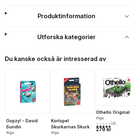
Produktinformation
Utforska kategorier
Hoppa över listan
Du kanske också är intresserad av
Othello Original
Alga
Oopzy! - David
Kortspel
(
4
)
4,8
utav 5 stjärnor. Tota
Sundin
Skurkarnas Skurk
279 kr
Alga
Alga