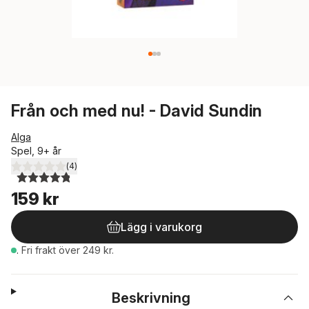
Från och med nu! - David Sundin
Alga
Spel, 9+ år
(
4
)
4,8
utav 5 stjärnor. Totalt antal röster:
159 kr
Lägg i varukorg
.
Fri frakt över 249 kr.
Beskrivning