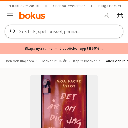
Fri frakt över 249 kr
•
Snabba leveranser
•
Billiga böcker
Sök bok, spel, pussel, penna...
Skapa nya rutiner – hälsoböcker upp till 50% →
Barn och ungdom
Böcker 12-15 år
Kapitelböcker
Kärlek och rel