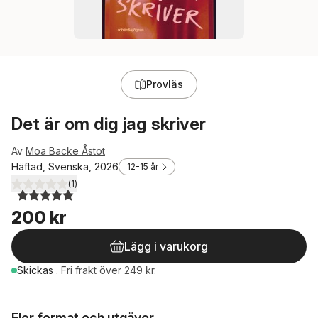
Provläs
Det är om dig jag skriver
Av
Moa Backe Åstot
Häftad, Svenska, 2026
12-15 år
(
1
)
5,0
utav 5 stjärnor. Totalt antal röster:
200 kr
Lägg i varukorg
Skickas
.
Fri frakt över 249 kr.
Fler format och utgåvor