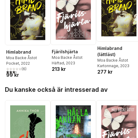
Himlabrand
Fjärilshjärta
Himlabrand
(lättläst)
Moa Backe Åstot
Moa Backe Åstot
Moa Backe Åstot
Häftad
, 2023
Pocket
, 2022
Kartonnage
, 2023
213 kr
(
6
)
3,3
utav 5 stjärnor. Totalt antal röster:
277 kr
99 kr
Hoppa över listan
Du kanske också är intresserad av