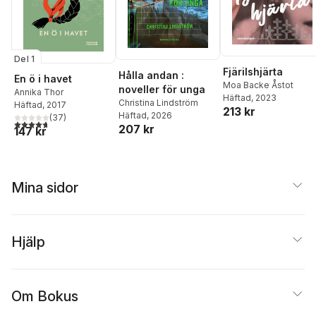
Del 1
Fjärilshjärta
Hålla andan :
En ö i havet
Moa Backe Åstot
noveller för unga
Annika Thor
Häftad
, 2023
Christina Lindström
Häftad
, 2017
213 kr
Häftad
, 2026
(
37
)
4,7
utav 5 stjärnor. Totalt antal röster:
207 kr
147 kr
Mina sidor
Hjälp
Om Bokus