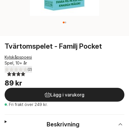
Tvärtomspelet - Familj Pocket
Kylskåpspoesi
Spel, 10+ år
(
2
)
4,0
utav 5 stjärnor. Totalt antal röster:
89 kr
Lägg i varukorg
.
Fri frakt över 249 kr.
Beskrivning