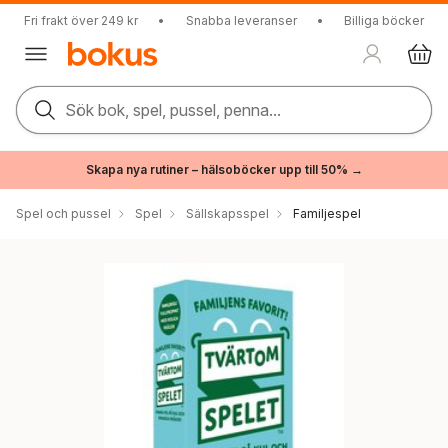
Fri frakt över 249 kr
•
Snabba leveranser
•
Billiga böcker
Sök bok, spel, pussel, penna...
Skapa nya rutiner – hälsoböcker upp till 50% →
Spel och pussel
Spel
Sällskapsspel
Familjespel