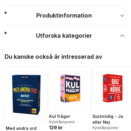
Produktinformation
Utforska kategorier
Hoppa över listan
Du kanske också är intresserad av
Kul frågor
Quiznödig - Ja
Kylskåpspoesi
eller Nej
129 kr
Kylskåpspoesi
Med andra ord