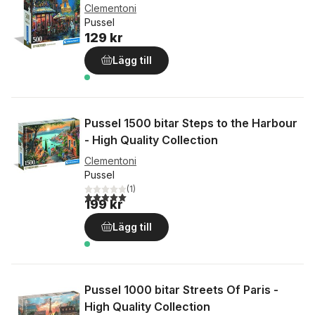
Clementoni
Pussel
129 kr
Lägg till
Pussel 1500 bitar Steps to the Harbour
- High Quality Collection
Clementoni
Pussel
(
1
)
5,0
utav 5 stjärnor. Totalt antal röster:
199 kr
Lägg till
Pussel 1000 bitar Streets Of Paris -
High Quality Collection