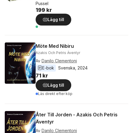
Pussel
199 kr
Lägg till
Möte Med Nibiru
Azakis Och Petris Äventyr
Av
Danilo Clementoni
E-bok
Svenska
, 
2024
71 kr
Lägg till
Läs direkt efter köp
Åter Till Jorden - Azakis Och Petris
Äventyr
Av
Danilo Clementoni