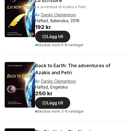
Lo scrittore
Le avventure di Azakis e Petri
Av
Danilo Clementoni
Häftad, Italienska, 2016
192 kr
Lägg till
Skickas
inom 5-8 vardagar
Back to Earth: The adventures of
Azakis and Petri
Av
Danilo Clementoni
Häftad, Engelska
250 kr
Lägg till
Skickas
inom 3-6 vardagar