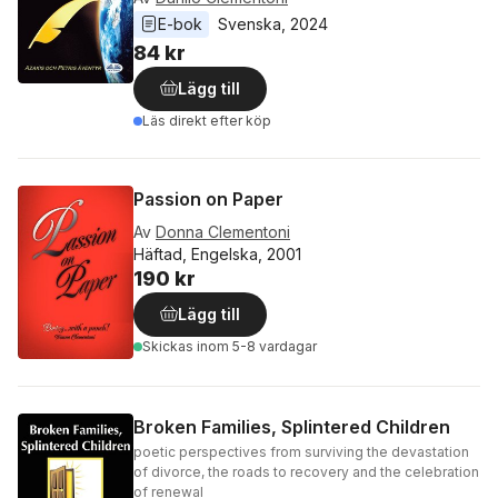
E-bok
Svenska
, 
2024
84 kr
Lägg till
Läs direkt efter köp
Passion on Paper
Av
Donna Clementoni
Häftad, Engelska, 2001
190 kr
Lägg till
Skickas
inom 5-8 vardagar
Broken Families, Splintered Children
poetic perspectives from surviving the devastation
of divorce, the roads to recovery and the celebration
of renewal