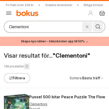
Fri frakt över 249 kr
•
Snabba leveranser
•
Billiga böcker
Skapa nya rutiner – hälsoböcker upp till 50% →
Visar resultat för...
"Clementoni"
138
produkter
Filtrera
Sortera:
Bästa träff
Pussel 500 bitar Peace Puzzle The Flow
Clementoni
Pussel