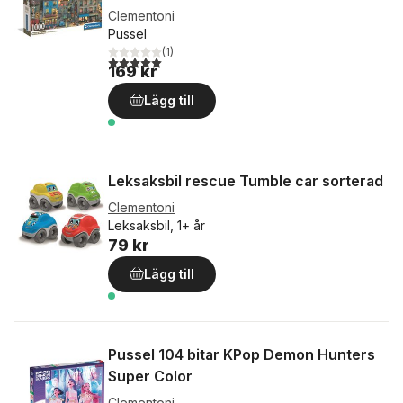
Clementoni
Pussel
(
1
)
5,0
utav 5 stjärnor. Totalt antal röster:
169 kr
Lägg till
Leksaksbil rescue Tumble car sorterad
Clementoni
Leksaksbil, 1+ år
79 kr
Lägg till
Pussel 104 bitar KPop Demon Hunters
Super Color
Clementoni