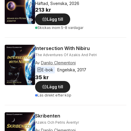
Häftad, Svenska, 2026
213 kr
Lägg till
Skickas
inom 5-8 vardagar
Intersection With Nibiru
The Adventures Of Azakis And Petri
Av
Danilo Clementoni
E-bok
Engelska
, 
2017
35 kr
Lägg till
Läs direkt efter köp
Skribenten
Azakis Och Petris Äventyr
Av
Danilo Clementoni