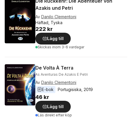
Die Rückkehr: Die Abenteuer von
Azakis und Petri
Av
Danilo Clementoni
Häftad, Tyska
222 kr
Lägg till
Skickas
inom 3-6 vardagar
De Volta À Terra
As Aventuras De Azakis E Petri
Av
Danilo Clementoni
E-bok
Portugisiska
, 
2019
46 kr
Lägg till
Läs direkt efter köp