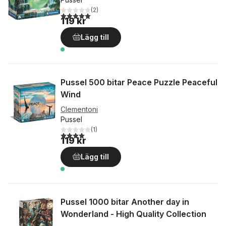
(
2
)
5,0
utav 5 stjärnor. Totalt antal röster:
119 kr
Lägg till
Pussel 500 bitar Peace Puzzle Peaceful
Wind
Clementoni
Pussel
(
1
)
4,0
utav 5 stjärnor. Totalt antal röster:
119 kr
Lägg till
Pussel 1000 bitar Another day in
Wonderland - High Quality Collection