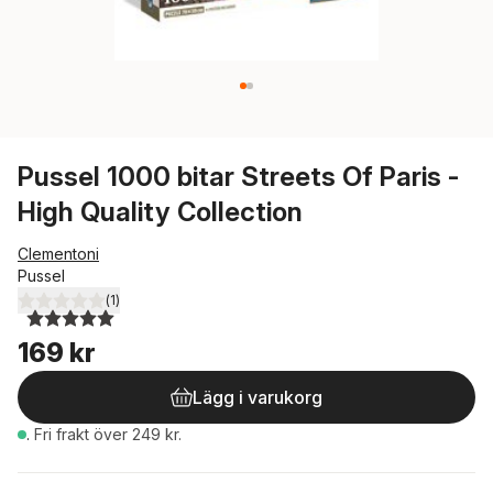
Pussel 1000 bitar Streets Of Paris -
High Quality Collection
Clementoni
Pussel
(
1
)
5,0
utav 5 stjärnor. Totalt antal röster:
169 kr
Lägg i varukorg
.
Fri frakt över 249 kr.