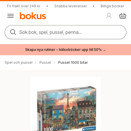
Fri frakt över 249 kr
•
Snabba leveranser
•
Billiga böcker
Sök bok, spel, pussel, penna...
Skapa nya rutiner – hälsoböcker upp till 50% →
Spel och pussel
Pussel
Pussel 1000 bitar