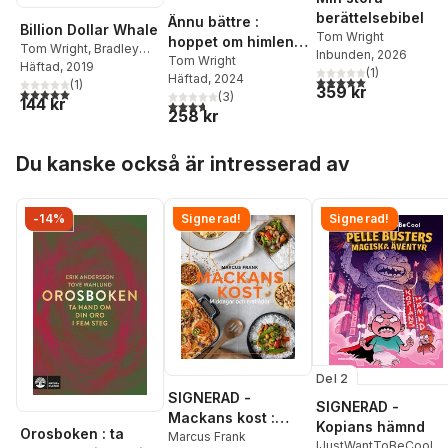
berättelsebibel
Ännu bättre :
Billion Dollar Whale
Tom Wright
hoppet om himlen
Tom Wright
,
Bradley
Inbunden
, 2026
med nya ögon
Tom Wright
Hope
Häftad
, 2019
(
1
)
Häftad
, 2024
5,0
utav 5 stjärnor. Tota
(
1
)
359 kr
5,0
utav 5 stjärnor. Totalt antal röster:
(
3
)
144 kr
3,7
utav 5 stjärnor. Totalt antal röster:
258 kr
Hoppa över listan
Du kanske också är intresserad av
-14%
Signerad!
Signerad!
Del 2
SIGNERAD -
SIGNERAD -
Mackans kost :
Kopians hämnd
Orosboken : ta
Middagar och
Marcus Frank
IJustWantToBeCool
,