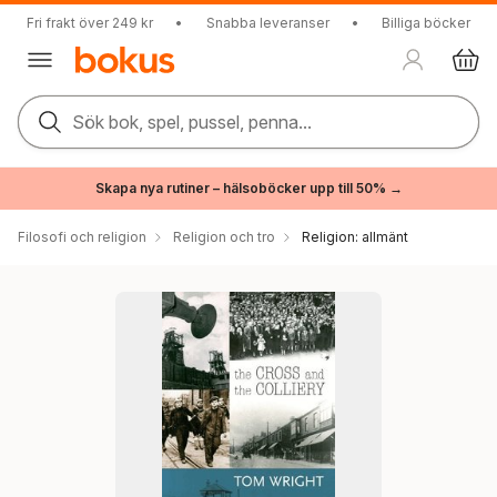
Fri frakt över 249 kr
•
Snabba leveranser
•
Billiga böcker
Sök bok, spel, pussel, penna...
Skapa nya rutiner – hälsoböcker upp till 50% →
Filosofi och religion
Religion och tro
Religion: allmänt