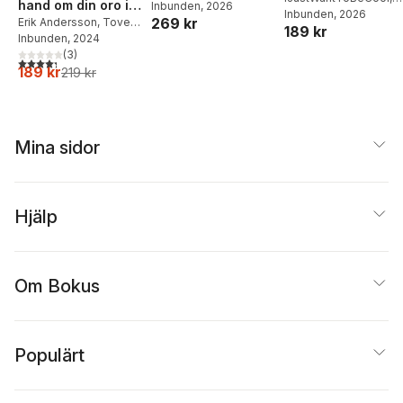
hand om din oro i
Inbunden
, 2026
matlådor
Joel Adolphson
Inbunden
, 2026
,
Emil
269 kr
fem steg
Erik Andersson
,
Tove
189 kr
Ejdemo Beer
,
Victor
Wahlund
Inbunden
, 2024
Beer
(
3
)
4,3
utav 5 stjärnor. Totalt antal röster:
189 kr
219 kr
Mina sidor
Hjälp
Om Bokus
Populärt