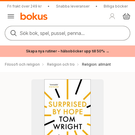
Fri frakt över 249 kr
•
Snabba leveranser
•
Billiga böcker
Sök bok, spel, pussel, penna...
Skapa nya rutiner – hälsoböcker upp till 50% →
Filosofi och religion
Religion och tro
Religion: allmänt