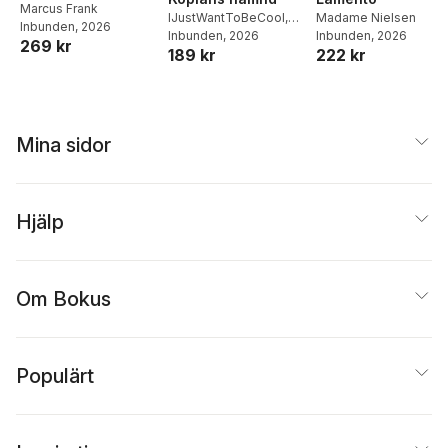
Middagar och
Marcus Frank
Madame Nielsen
IJustWantToBeCool
,
Inbunden
, 2026
matlådor
Inbunden
, 2026
Joel Adolphson
Inbunden
, 2026
,
Emil
269 kr
222 kr
189 kr
Ejdemo Beer
,
Victor
Beer
Mina sidor
Hjälp
Om Bokus
Populärt