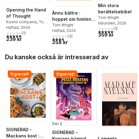
Min stora
Opening the Hand
berättelsebibel
Ännu bättre :
of Thought
Tom Wright
hoppet om himlen
Kosho Uchiyama
,
Tom
Inbunden
, 2026
med nya ögon
Tom Wright
Wright
Häftad
,
, 2004
Shohaku
(
1
)
Häftad
, 2024
5,0
utav 5 stjärnor. Tota
Okumura
(
1
)
359 kr
5,0
utav 5 stjärnor. Totalt antal röster:
(
3
)
239 kr
3,7
utav 5 stjärnor. Totalt antal röster:
258 kr
Hoppa över listan
Du kanske också är intresserad av
Signerad!
Signerad!
Del 2
SIGNERAD -
SIGNERAD -
Mackans kost :
Lamento
Kopians hämnd