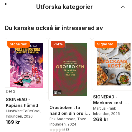
Utforska kategorier
Hoppa över listan
Du kanske också är intresserad av
Signerad!
-14%
Signerad!
Del 2
SIGNERAD -
SIGNERAD -
Mackans kost :
Kopians hämnd
Orosboken : ta
Middagar och
Marcus Frank
IJustWantToBeCool
,
hand om din oro i
Inbunden
, 2026
matlådor
Joel Adolphson
Inbunden
, 2026
,
Emil
269 kr
fem steg
Erik Andersson
,
Tove
189 kr
Ejdemo Beer
,
Victor
Wahlund
Inbunden
, 2024
Beer
(
3
)
4,3
utav 5 stjärnor. Totalt antal röster: