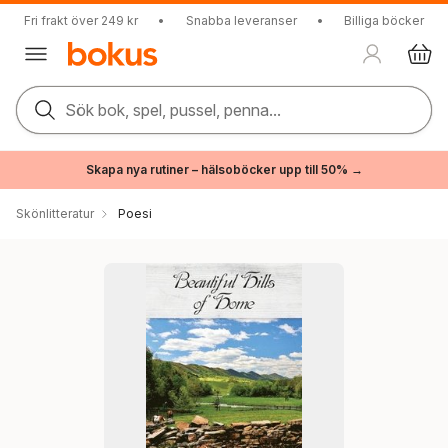
Fri frakt över 249 kr
•
Snabba leveranser
•
Billiga böcker
Sök bok, spel, pussel, penna...
Skapa nya rutiner – hälsoböcker upp till 50% →
Skönlitteratur
Poesi