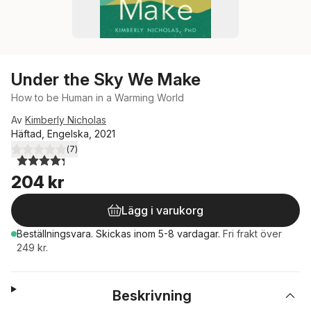
Under the Sky We Make
How to be Human in a Warming World
Av
Kimberly Nicholas
Häftad, Engelska, 2021
(
7
)
4,3
utav 5 stjärnor. Totalt antal röster:
204 kr
Lägg i varukorg
Beställningsvara.
Skickas
inom 5-8 vardagar
.
Fri frakt över
249 kr.
Beskrivning