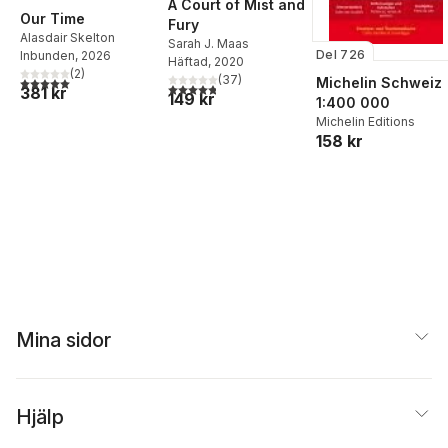
A Court of Mist and
Our Time
Fury
Alasdair Skelton
Sarah J. Maas
Del 726
Inbunden
, 2026
Häftad
, 2020
(
2
)
(
37
)
5,0
utav 5 stjärnor. Totalt antal röster:
Michelin Schweiz
4,8
utav 5 stjärnor. Totalt antal röster:
381 kr
149 kr
1:400 000
Michelin Editions
158 kr
Mina sidor
Hjälp