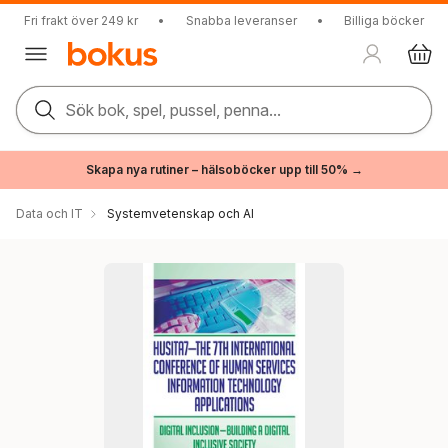
Fri frakt över 249 kr
•
Snabba leveranser
•
Billiga böcker
Sök bok, spel, pussel, penna...
Skapa nya rutiner – hälsoböcker upp till 50% →
Data och IT
Systemvetenskap och AI