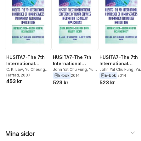
HUSITA7-The 7th
HUSITA7-The 7th
HUSITA7-The 7th
International
International
International
Conference of
C. K. Law
,
Yu Cheung
Conference of
John Yat Chu Fung
,
Yu
Conference of
John Yat Chu Fung
,
Yu
Wong
Häftad
,
John Yat Chu
, 2007
Cheung Wong
,
C. K.
Cheung Wong
,
C. K.
E-bok
2014
E-bok
2014
Human Services
Human Services
Human Services
453 kr
Fung
Law
Law
523 kr
523 kr
Information
Information
Information
Technology
Technology
Technology
Applications
Applications
Applications
Mina sidor