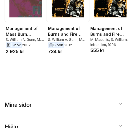
Management of
Management of
Management of
Mass Burn
Burns and Fire
Burns and Fire
Casualties and Fire
S. William A. Gunn
,
M.
Disasters:
S. William A. Gunn
,
M.
Disasters:
M. Masellis
,
S. William
Masellis
Masellis
A. Gunn
Inbunden
, 1996
E-bok
2007
E-bok
2012
Disasters
Perspectives 2000
Perspectives 200
555 kr
2 925 kr
734 kr
Mina sidor
Hjälp