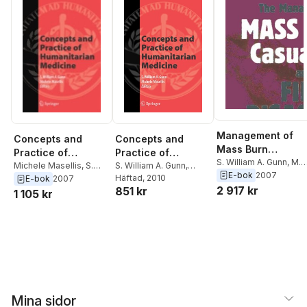
Management of
Concepts and
Concepts and
Mass Burn
Practice of
Practice of
Casualties and Fir
S. William A. Gunn
,
M.
Humanitarian
S. William A. Gunn
,
Humanitarian
Michele Masellis
,
S.
Masellis
E-bok
2007
Disasters
Michele Masellis
Häftad
, 2010
William A. Gunn
E-bok
2007
Medicine
Medicine
2 917 kr
851 kr
1 105 kr
Mina sidor