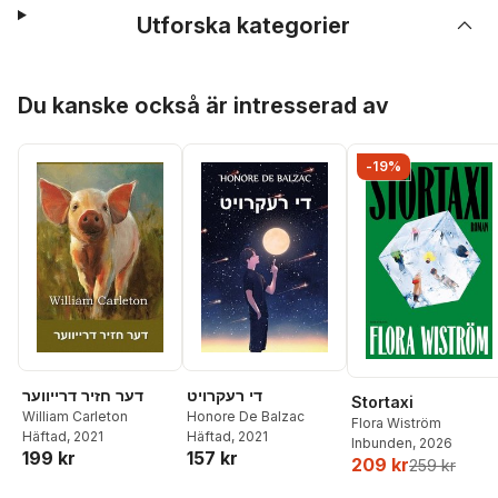
Utforska kategorier
Hoppa över listan
Du kanske också är intresserad av
-19%
די רעקרויט
דער חזיר דרייווער
Stortaxi
William Carleton
Honore De Balzac
Flora Wiström
Häftad
, 2021
Häftad
, 2021
Inbunden
, 2026
199 kr
157 kr
209 kr
259 kr