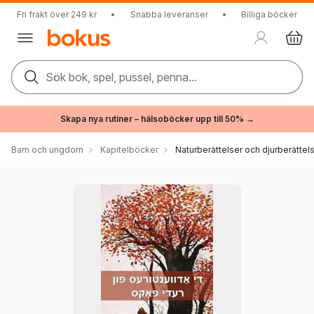
Fri frakt över 249 kr
•
Snabba leveranser
•
Billiga böcker
Sök bok, spel, pussel, penna...
Skapa nya rutiner – hälsoböcker upp till 50% →
Barn och ungdom
Kapitelböcker
Naturberättelser och djurberättel