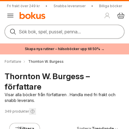
Fri frakt över 249 kr
•
Snabba leveranser
•
Billiga böcker
Sök bok, spel, pussel, penna...
Skapa nya rutiner – hälsoböcker upp till 50% →
Författare
Thornton W. Burgess
Thornton W. Burgess –
författare
Visar alla böcker från författaren . Handla med fri frakt och
snabb leverans.
349
produkter
Filtrera
Sortera:
Trendande