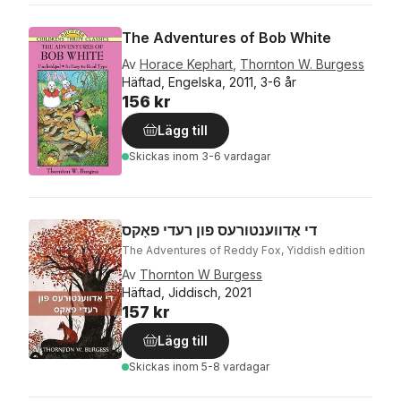
The Adventures of Bob White
Av
Horace Kephart
,
Thornton W. Burgess
Häftad, Engelska, 2011, 3-6 år
156 kr
Lägg till
Skickas
inom 3-6 vardagar
די אַדווענטורעס פון רעדי פאָקס
The Adventures of Reddy Fox, Yiddish edition
Av
Thornton W Burgess
Häftad, Jiddisch, 2021
157 kr
Lägg till
Skickas
inom 5-8 vardagar