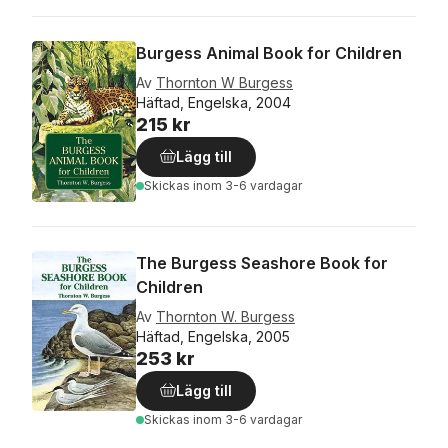
Burgess Animal Book for Children
Av
Thornton W Burgess
Häftad, Engelska, 2004
215 kr
Lägg till
Skickas
inom 3-6 vardagar
The Burgess Seashore Book for
Children
Av
Thornton W. Burgess
Häftad, Engelska, 2005
253 kr
Lägg till
Skickas
inom 3-6 vardagar