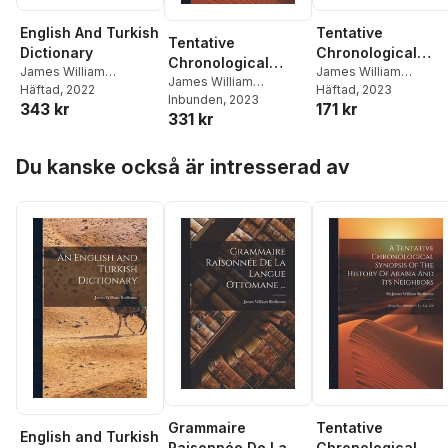
English And Turkish
Tentative
Tentative
Dictionary
Chronological
Chronological
James William
Synopsis Of The
James William
Synopsis Of The
James William
Redhouse
Häftad
, 2022
Redhouse
Häftad
, 2023
History Of Arabia
Redhouse
Inbunden
, 2023
History Of Arabia
343 kr
171 kr
And Its Neighbors
331 kr
And Its Neighbors
Hoppa över listan
Du kanske också är intresserad av
Grammaire
Tentative
English and Turkish
Raisonnée De La
Chronological