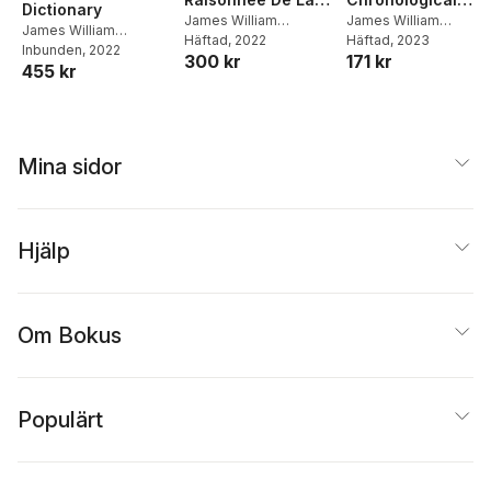
Dictionary
Langue Ottomane
James William
Synopsis Of The
James William
James William
Redhouse
Häftad
, 2022
Redhouse
Häftad
, 2023
...
History Of Arabia
Redhouse
Inbunden
, 2022
300 kr
171 kr
And Its Neighbors
455 kr
Mina sidor
Hjälp
Om Bokus
Populärt