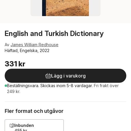
English and Turkish Dictionary
Av
James William Redhouse
Häftad, Engelska, 2022
331 kr
Lägg i varukorg
Beställningsvara.
Skickas
inom 5-8 vardagar
.
Fri frakt över
249 kr.
Fler format och utgåvor
Inbunden
455 kr