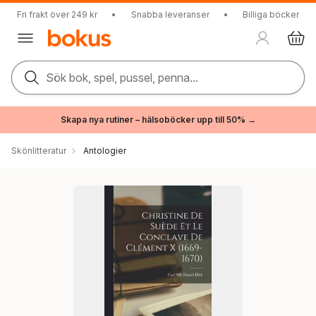
Fri frakt över 249 kr
•
Snabba leveranser
•
Billiga böcker
Sök bok, spel, pussel, penna...
Skapa nya rutiner – hälsoböcker upp till 50% →
Skönlitteratur
Antologier