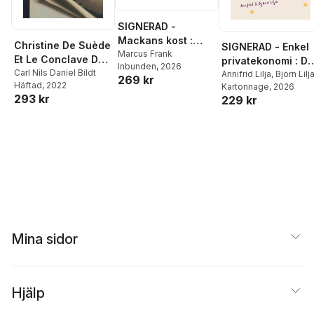
SIGNERAD -
Mackans kost :
Christine De Suède
SIGNERAD - Enkel
Middagar och
Marcus Frank
Et Le Conclave De
privatekonomi : Di
Inbunden
, 2026
matlådor
Clément X (1669-
Carl Nils Daniel Bildt
praktiska guide till
Annifrid Lilja
,
Björn Lilj
269 kr
Häftad
, 2022
1670)
Kartonnage
, 2026
livets alla
293 kr
229 kr
pengafrågor
Mina sidor
Hjälp