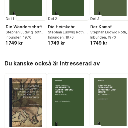
Del 1
Del 2
Del 3
Die Wanderschaft
Die Heimkehr
Der Kampf
Stephan Ludwig Roth
,
Stephan Ludwig Roth
,
Stephan Ludwig Roth
,
Otto Folberth
Inbunden
, 1970
Otto Folberth
Inbunden
, 1970
Otto Folberth
Inbunden
, 1970
1 749 kr
1 749 kr
1 749 kr
Hoppa över listan
Du kanske också är intresserad av