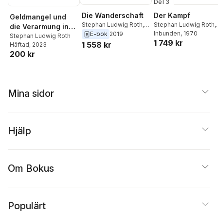
Del 3
Die Wanderschaft
Der Kampf
Geldmangel und
Stephan Ludwig Roth
,
Stephan Ludwig Roth
,
die Verarmung in
Otto Folberth
Otto Folberth
Inbunden
, 1970
E-bok
2019
Siebenbürgen,
Stephan Ludwig Roth
1 749 kr
1 558 kr
Häftad
, 2023
besonders unter
200 kr
den Sachsen.
Mina sidor
Hjälp
Om Bokus
Populärt