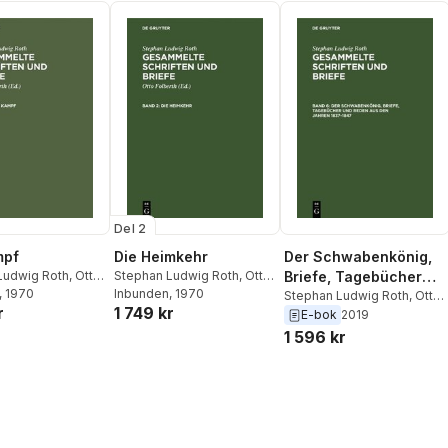
Del 2
mpf
Die Heimkehr
Der Schwabenkönig,
Ludwig Roth
,
Otto
Stephan Ludwig Roth
,
Otto
Briefe, Tagebücher
, 1970
Folberth
Inbunden
, 1970
und Reden aus den
Stephan Ludwig Roth
,
Otto
r
1 749 kr
Folberth
E-bok
2019
Jahren 1837–1847
1 596 kr