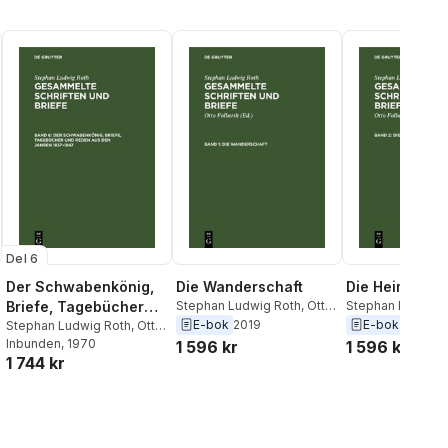
Del 6
Der Schwabenkönig,
Die Wanderschaft
Die Heimkehr
Briefe, Tagebücher
Stephan Ludwig Roth
,
Otto
Stephan Ludwig 
Folberth
Folberth
E-bok
2019
E-bok
2019
Und Reden Aus Den
Stephan Ludwig Roth
,
Otto
Folberth
Inbunden
, 1970
1 596 kr
1 596 kr
Jahren 1837-1847
1 744 kr