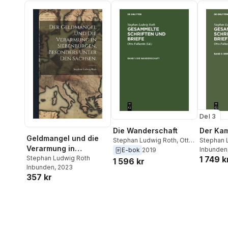
Del 3
Die Wanderschaft
Der Ka
Geldmangel und die
Stephan Ludwig Roth
,
Otto
Stephan 
Verarmung in
Folberth
Folberth
Inbunden
E-bok
2019
Siebenbürgen,
Stephan Ludwig Roth
1 749 k
1 596 kr
Inbunden
, 2023
besonders unter den
357 kr
Sachsen.