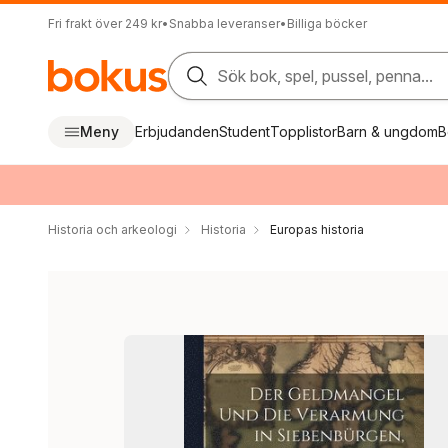
Fri frakt över 249 kr
•
Snabba leveranser
•
Billiga böcker
Sök bok, spel, pussel, penna...
Meny
Erbjudanden
Student
Topplistor
Barn & ungdom
B
Historia och arkeologi
Historia
Europas historia