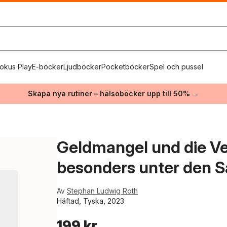
okus Play
E-böcker
Ljudböcker
Pocketböcker
Spel och pussel
Skapa nya rutiner – hälsoböcker upp till 50% →
Geldmangel und die V
besonders unter den S
Av
Stephan Ludwig Roth
Häftad, Tyska, 2023
199 kr