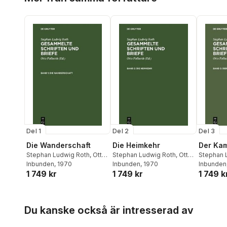
Del 1
Del 2
Del 3
Die Wanderschaft
Die Heimkehr
Der Ka
Stephan Ludwig Roth
,
Otto
Stephan Ludwig Roth
,
Otto
Stephan 
Folberth
Inbunden
, 1970
Folberth
Inbunden
, 1970
Folberth
Inbunden
1 749 kr
1 749 kr
1 749 k
Hoppa över listan
Du kanske också är intresserad av