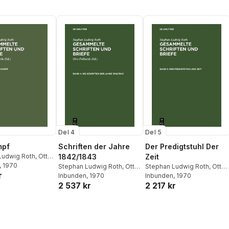
Del 4
Del 5
mpf
Schriften der Jahre
Der Predigtstuhl Der
Ludwig Roth
,
Otto
1842/1843
Zeit
, 1970
Stephan Ludwig Roth
,
Otto
Stephan Ludwig Roth
,
Otto
r
Folberth
Inbunden
, 1970
Folberth
Inbunden
, 1970
2 537 kr
2 217 kr