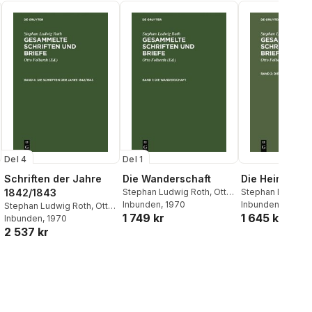
Del 4
Del 1
Schriften der Jahre
Die Wanderschaft
Die Heimkehr
1842/1843
Stephan Ludwig Roth
,
Otto
Stephan Ludwig 
Folberth
Inbunden
, 1970
Folberth
Inbunden
, 1928
Stephan Ludwig Roth
,
Otto
1 749 kr
1 645 kr
Folberth
Inbunden
, 1970
2 537 kr