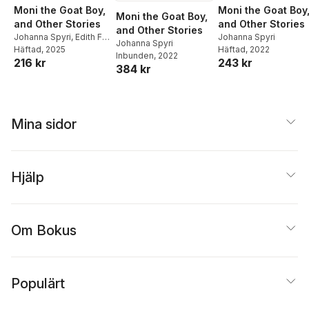
Moni the Goat Boy,
Moni the Goat Boy
Moni the Goat Boy,
and Other Stories
and Other Stories
and Other Stories
Johanna Spyri
,
Edith F
Johanna Spyri
Johanna Spyri
Kunz
Häftad
, 2025
Häftad
, 2022
Inbunden
, 2022
216 kr
243 kr
384 kr
Mina sidor
Hjälp
Om Bokus
Populärt