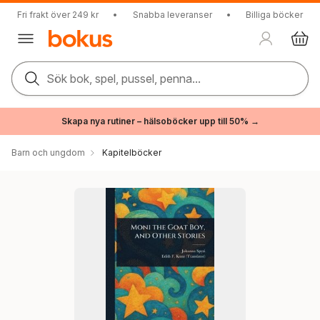
Fri frakt över 249 kr
•
Snabba leveranser
•
Billiga böcker
Sök bok, spel, pussel, penna...
Skapa nya rutiner – hälsoböcker upp till 50% →
Barn och ungdom
Kapitelböcker