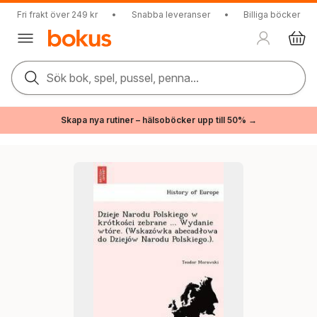
Fri frakt över 249 kr
•
Snabba leveranser
•
Billiga böcker
Sök bok, spel, pussel, penna...
Skapa nya rutiner – hälsoböcker upp till 50% →