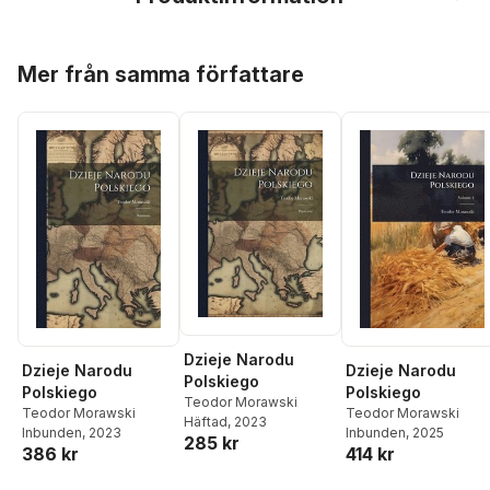
Hoppa över listan
Mer från samma författare
Dzieje Narodu
Dzieje Narodu
Dzieje Narodu
Polskiego
Polskiego
Polskiego
Teodor Morawski
Teodor Morawski
Teodor Morawski
Häftad
, 2023
Inbunden
, 2023
Inbunden
, 2025
285 kr
386 kr
414 kr
Hoppa över listan