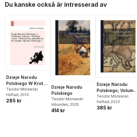
Du kanske också är intresserad av
Dzieje Narodu
Polskiego W Krotko
Dzieje Narodu
Dzieje Narodu
CI Zebrane.
Teodor Morawski
Polskiego; Volume
Polskiego
Häftad
, 2013
Wydanie Wtore.
3
Teodor Morawski
Teodor Morawski
285 kr
(Wskazowka
Häftad
, 2023
Inbunden
, 2025
385 kr
Abecad Owa Do
414 kr
Dziejow Narodu
Polskiego.).