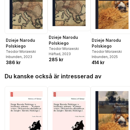
Dzieje Narodu
Dzieje Narodu
Dzieje Narodu
Polskiego
Polskiego
Polskiego
Teodor Morawski
Teodor Morawski
Teodor Morawski
Häftad
, 2023
Inbunden
, 2023
Inbunden
, 2025
285 kr
386 kr
414 kr
Hoppa över listan
Du kanske också är intresserad av