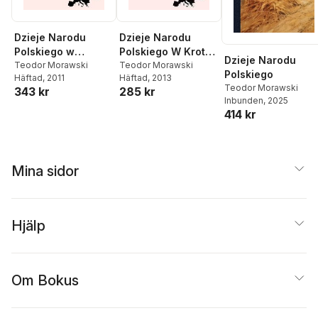
Dzieje Narodu
Dzieje Narodu
Polskiego w
Polskiego W Krotko
Dzieje Narodu
krótkości zebrane
Teodor Morawski
CI Zebrane.
Teodor Morawski
Polskiego
Häftad
, 2011
Häftad
, 2013
... Wydanie wtóre.
Wydanie Wtore.
Teodor Morawski
343 kr
285 kr
(Wskazówka
(Wskazowka
Inbunden
, 2025
abecadlowa do
Abecad Owa Do
414 kr
Dziejów Narodu
Dziejow Narodu
Polskiego.).
Polskiego.).
Mina sidor
Hjälp
Om Bokus