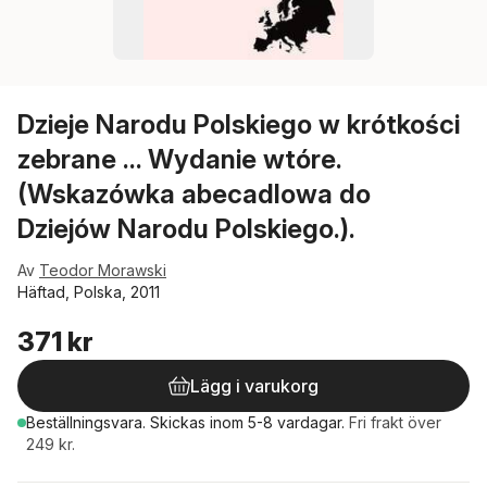
Dzieje Narodu Polskiego w krótkości
zebrane ... Wydanie wtóre.
(Wskazówka abecadlowa do
Dziejów Narodu Polskiego.).
Av
Teodor Morawski
Häftad, Polska, 2011
371 kr
Lägg i varukorg
Beställningsvara.
Skickas
inom 5-8 vardagar
.
Fri frakt över
249 kr.