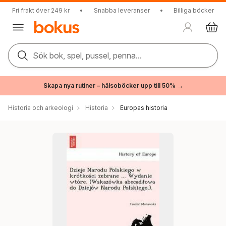
Fri frakt över 249 kr
•
Snabba leveranser
•
Billiga böcker
Sök bok, spel, pussel, penna...
Skapa nya rutiner – hälsoböcker upp till 50% →
Historia och arkeologi
Historia
Europas historia