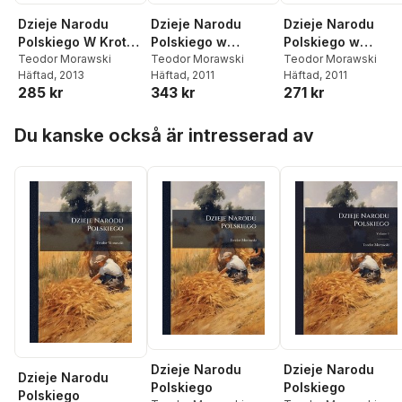
Dzieje Narodu
Dzieje Narodu
Dzieje Narodu
Polskiego W Krotko
Polskiego w
Polskiego w
CI Zebrane.
Teodor Morawski
krótkości zebrane
Teodor Morawski
krótkości zebrane
Teodor Morawski
Häftad
, 2013
Häftad
, 2011
Häftad
, 2011
Wydanie Wtore.
... Wydanie wtóre.
... Wydanie wtóre.
285 kr
343 kr
271 kr
(Wskazowka
(Wskazówka
(Wskazówka
Abecad Owa Do
abecadlowa do
abecadlowa do
Hoppa över listan
Dziejow Narodu
Dziejów Narodu
Dziejów Narodu
Du kanske också är intresserad av
Polskiego.).
Polskiego.).
Polskiego.).
Dzieje Narodu
Dzieje Narodu
Dzieje Narodu
Polskiego
Polskiego
Polskiego